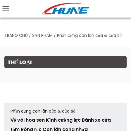
TRANG CHỦ
/
SẢN PHẨM
/
Phần cứng con lăn cửa & cửa sổ
THỂ LOẠI
Phần cứng con lăn cửa & cửa sổ
Vỏ vòi hoa sen Kính cường lực Bánh xe cửa
tắm Ròng rọc Con lăn cong nhựa