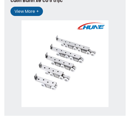
cuốn Bánh xe có ổ trục
View More +