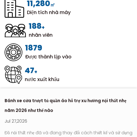
12,000
㎡
Diện tích nhà máy
200
+
nhân viên
1999
Được thành lập vào
50
+
nước xuất khẩu
Bánh xe cửa trượt tủ quần áo hỗ trợ xu hướng nội thất nhẹ
Nơ
năm 2026 như thế nào
hi
Jul 27,2026
Ju
Đồ nội thất nhẹ đã và đang thay đổi cách thiết kế và sử dụng
Con l