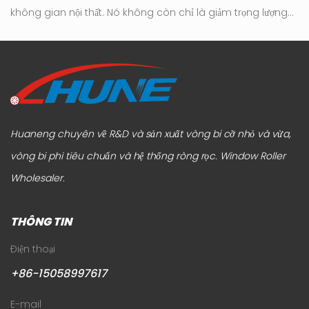
không gian nội thất. Nó không còn chỉ là giảm trọng lượng
tr
tới
hay đơn giản hóa ngoại hình. Trọng tâm hiện đang chuyển
hú
ơi
sang cách đồ nội thất hoạt động trong thực tế sử dụng
c
hàng ngày, đặc biệt là về khả năng di chuyển, độ ổn định và
tr
sự thoải mái lâu dài. Trong sự t...
hệ
Huaneng chuyên về R&D và sản xuất vòng bi cỡ nhỏ và vừa,
vòng bi phi tiêu chuẩn và hệ thống ròng rọc.
Window Roller
Wholesaler
.
THÔNG TIN
Điện thoại
+86-15058997617
E-mail