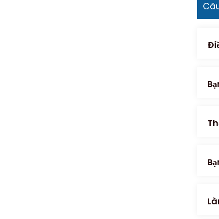
Câu
Đi
Bạ
Th
Bạ
Là