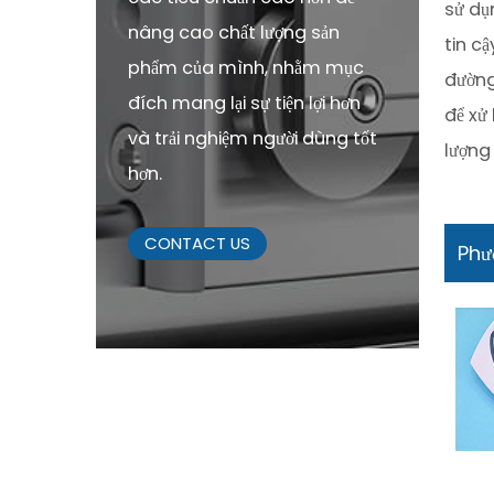
sử dụ
nâng cao chất lượng sản
tin cậ
phẩm của mình, nhằm mục
đường
đích mang lại sự tiện lợi hơn
để xử
và trải nghiệm người dùng tốt
lượng
hơn.
CONTACT US
Phư