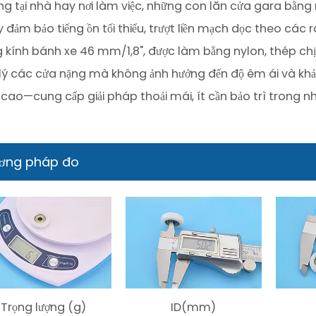
ng tại nhà hay nơi làm việc, những con lăn cửa gara bằn
y đảm bảo tiếng ồn tối thiểu, trượt liền mạch dọc theo các r
 kính bánh xe 46 mm/1,8", được làm bằng nylon, thép chịu l
 lý các cửa nặng mà không ảnh hưởng đến độ êm ái và khả
 cao—cung cấp giải pháp thoải mái, ít cần bảo trì trong nh
ơng pháp đo
Trọng lượng (g)
ID(mm)