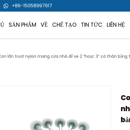
+86-15058997617
HỦ
SẢN PHẨM
VỀ
CHẾ TẠO
TIN TỨC
LIÊN HỆ
Con lăn trượt nylon mang cửa nhà để xe 2 “hoặc 3” có thân bằng
Co
nh
bằ