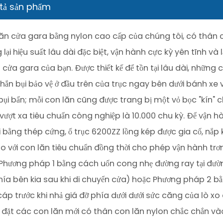
tả sản phẩm
ăn cửa gara bằng nylon cao cấp của chúng tôi, có thân co
lại hiệu suất lâu dài đặc biệt, vận hành cực kỳ yên tĩnh v
 cửa gara của bạn. Được thiết kế để tồn tại lâu dài, những
hắn bụi bảo vệ ở đầu trên của trục ngay bên dưới bánh xe v
bụi bẩn; mỗi con lăn cũng được trang bị một vỏ bọc "kín" ch
vượt xa tiêu chuẩn công nghiệp là 10.000 chu kỳ. Để vận h
bi bằng thép cứng, ổ trục 6200ZZ lồng kép được gia cố, nắp
o với con lăn tiêu chuẩn đồng thời cho phép vận hành trơn 
Phương pháp 1 bằng cách uốn cong nhẹ đường ray tại đườn
 phía bên kia sau khi di chuyển cửa) hoặc Phương pháp 2 b
cáp trước khi nhả giá đỡ phía dưới dưới sức căng của lò xo
, đặt các con lăn mới có thân con lăn nylon chắc chắn vào