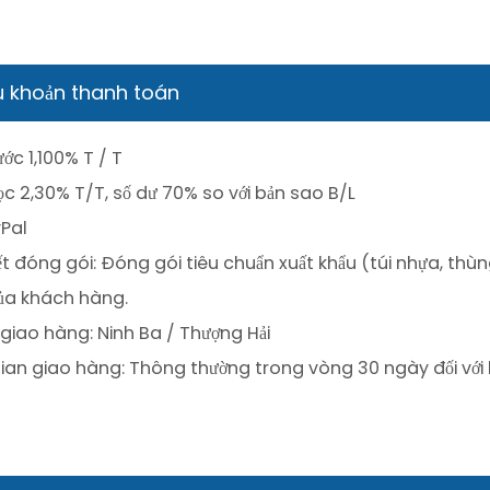
u khoản thanh toán
ước 1,100% T / T
ọc 2,30% T/T, số dư 70% so với bản sao B/L
yPal
iết đóng gói: Đóng gói tiêu chuẩn xuất khẩu (túi nhựa, th
ủa khách hàng.
giao hàng: Ninh Ba / Thượng Hải
gian giao hàng: Thông thường trong vòng 30 ngày đối vớ