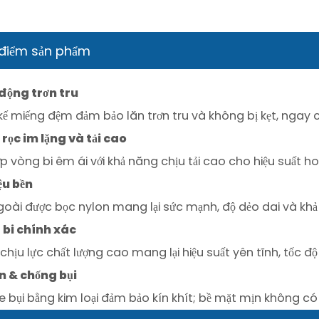
điểm sản phẩm
động trơn tru
 kế miếng đệm đảm bảo lăn trơn tru và không bị kẹt, ngay cả
rọc im lặng và tải cao
ợp vòng bi êm ái với khả năng chịu tải cao cho hiệu suất hoạ
iệu bền
goài được bọc nylon mang lại sức mạnh, độ dẻo dai và kh
bi chính xác
chịu lực chất lượng cao mang lại hiệu suất yên tĩnh, tốc
ín & chống bụi
e bụi bằng kim loại đảm bảo kín khít; bề mặt mịn không có 