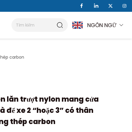
NGÔN NGỮ
 thép carbon
n lăn trượt nylon mang cửa
à để xe 2 “hoặc 3” có thân
ng thép carbon