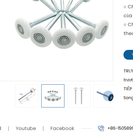
○ Ch
của
○ C
the
TRƯỚ
trượ
TIẾP
Song
d
Youtube
Facebook
+86-150589