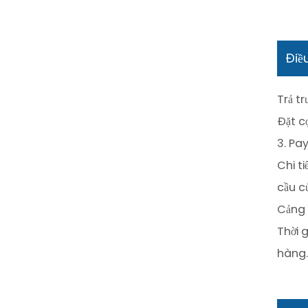
Điề
Trả tr
Đặt c
3. Pa
Chi t
cầu c
Cảng 
Thời 
hàng.