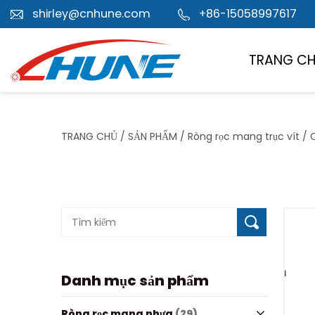
shirley@cnhune.com
+86-15058997617
TRANG C
TRANG CHỦ
/
SẢN PHẨM
/
Ròng rọc mang trục vít
/
Danh mục sản phẩm
Ròng rọc mang nhựa
(29)