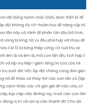
n lăn bằng nylon chắc chắn, được thiết kế để
à lắp đặt không rắc rối—hoàn hảo để nâng cấp hệ
 con lăn này có rãnh để phân tán dầu bôi trơn,
à vòng bi lồng, tất cả đều phối hợp với nhau để
ứa ổ bi 13 bi bằng thép cứng, có tuổi thọ sử
ành êm ái và êm ái, mỗi con lăn đều tích hợp ổ
 kín và lớp mạ kép—giảm tiếng ồn của cửa tới
tru suốt đời. Việc lắp đặt chúng cũng đơn giản:
g nối để tháo và thay thế các con lăn cũ (lặp
ằng cách tháo các vít gắn giá đỡ vào cửa, cố
 cáp, kẹp cáp vào đường ray, trượt các con lăn
 đúng vị trí và vặn lại các thanh đỡ. Cho dù