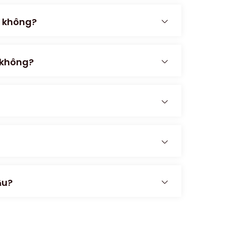
m không?
 không?
ầu?