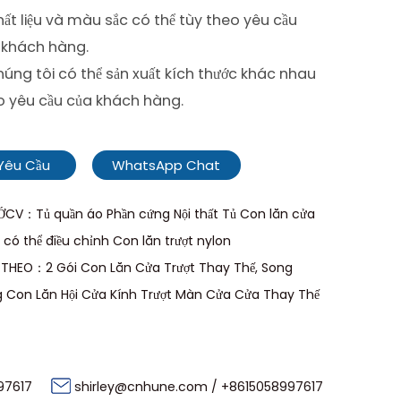
ất liệu và màu sắc có thể tùy theo yêu cầu
 khách hàng.
húng tôi có thể sản xuất kích thước khác nhau
o yêu cầu của khách hàng.
Yêu Cầu
WhatsApp Chat
CV：Tủ quần áo Phần cứng Nội thất Tủ Con lăn cửa
t có thể điều chỉnh Con lăn trượt nylon
 THEO：2 Gói Con Lăn Cửa Trượt Thay Thế, Song
 Con Lăn Hội Cửa Kính Trượt Màn Cửa Cửa Thay Thế
97617
shirley@cnhune.com
/
+8615058997617