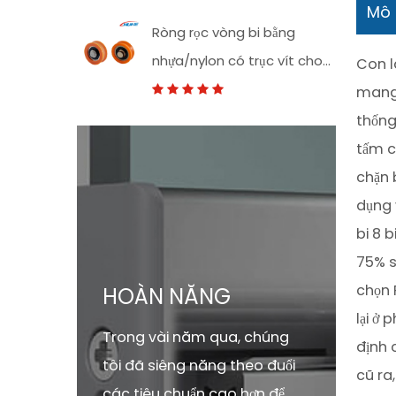
Cửa Cửa Thay Thế
Mô 
Ròng rọc vòng bi bằng
nhựa/nylon có trục vít cho
Con l
cửa trượt
mang 
thống
tấm c
chặn 
dụng 
bi 8 
75% s
chọn 
HOÀN NĂNG
lại ở
Trong vài năm qua, chúng
định 
tôi đã siêng năng theo đuổi
cũ ra
các tiêu chuẩn cao hơn để