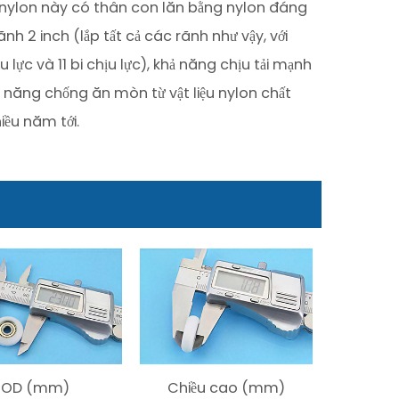
g nylon này có thân con lăn bằng nylon đáng
ãnh 2 inch (lắp tất cả các rãnh như vậy, với
ực và 11 bi chịu lực), khả năng chịu tải mạnh
 năng chống ăn mòn từ vật liệu nylon chất
iều năm tới.
OD (mm)
Chiều cao (mm)