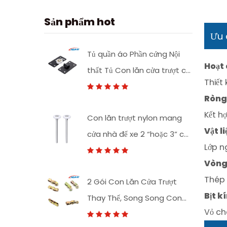
Sản phẩm hot
Ưu 
Tủ quần áo Phần cứng Nội
Hoạt 
thất Tủ Con lăn cửa trượt có
Thiết
thể điều chỉnh Con lăn trượt
Ròng 
nylon
Kết h
Con lăn trượt nylon mang
Vật l
cửa nhà để xe 2 “hoặc 3” có
Lớp n
thân bằng thép carbon
Vòng 
Thép 
2 Gói Con Lăn Cửa Trượt
Bịt k
Thay Thế, Song Song Con
Vỏ ch
Lăn Hội Cửa Kính Trượt Màn