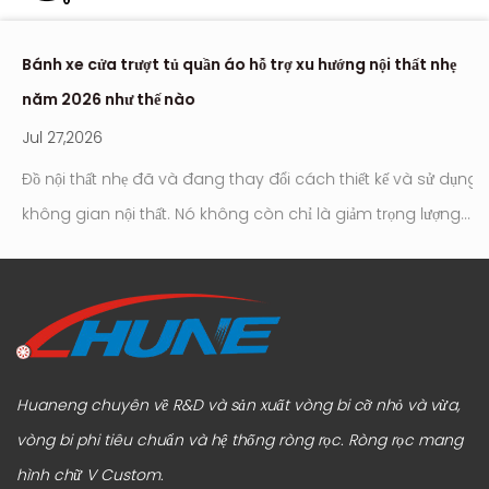
Bánh xe cửa trượt tủ quần áo hỗ trợ xu hướng nội thất nhẹ
Nơ
năm 2026 như thế nào
hi
Jul 27,2026
Ju
Đồ nội thất nhẹ đã và đang thay đổi cách thiết kế và sử dụng
Con l
không gian nội thất. Nó không còn chỉ là giảm trọng lượng
tr
tới
hay đơn giản hóa ngoại hình. Trọng tâm hiện đang chuyển
hú
ơi
sang cách đồ nội thất hoạt động trong thực tế sử dụng
c
hàng ngày, đặc biệt là về khả năng di chuyển, độ ổn định và
tr
sự thoải mái lâu dài. Trong sự t...
hệ
Huaneng chuyên về R&D và sản xuất vòng bi cỡ nhỏ và vừa,
vòng bi phi tiêu chuẩn và hệ thống ròng rọc.
Ròng rọc mang
hình chữ V Custom
.