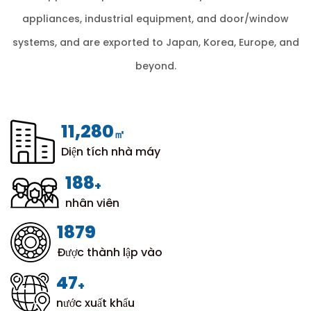
appliances, industrial equipment, and door/window
systems, and are exported to Japan, Korea, Europe, and
beyond.
12,000
㎡
Diện tích nhà máy
200
+
nhân viên
1999
Được thành lập vào
50
+
nước xuất khẩu