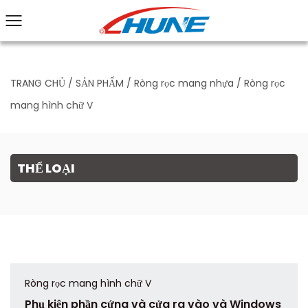
TRANG CHỦ
/
SẢN PHẨM
/
Ròng rọc mang nhựa
/
Ròng rọc
mang hình chữ V
THỂ LOẠI
Ròng rọc mang hình chữ V
Phụ kiện phần cứng và cửa ra vào và Windows