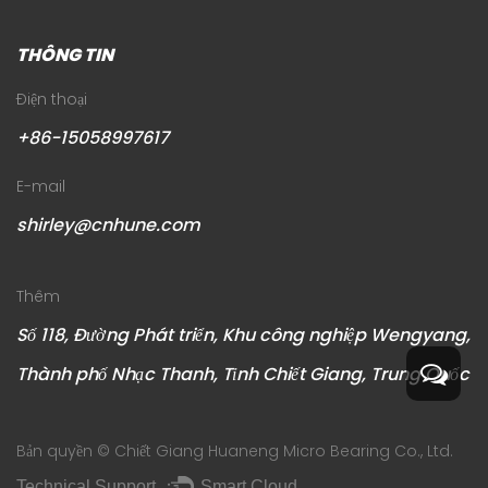
THÔNG TIN
Điện thoại
+86-15058997617
E-mail
shirley@cnhune.com
Thêm
Số 118, Đường Phát triển, Khu công nghiệp Wengyang,
Thành phố Nhạc Thanh, Tỉnh Chiết Giang, Trung Quốc
Bản quyền ©
Chiết Giang Huaneng Micro Bearing Co., Ltd.
Technical Support ：
Smart Cloud