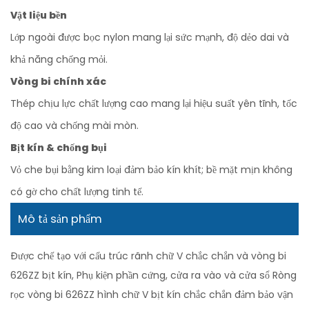
Vật liệu bền
Lớp ngoài được bọc nylon mang lại sức mạnh, độ dẻo dai và
khả năng chống mỏi.
Vòng bi chính xác
Thép chịu lực chất lượng cao mang lại hiệu suất yên tĩnh, tốc
độ cao và chống mài mòn.
Bịt kín & chống bụi
Vỏ che bụi bằng kim loại đảm bảo kín khít; bề mặt mịn không
có gờ cho chất lượng tinh tế.
Mô tả sản phẩm
Được chế tạo với cấu trúc rãnh chữ V chắc chắn và vòng bi
626ZZ bịt kín, Phụ kiện phần cứng, cửa ra vào và cửa sổ Ròng
rọc vòng bi 626ZZ hình chữ V bịt kín chắc chắn đảm bảo vận