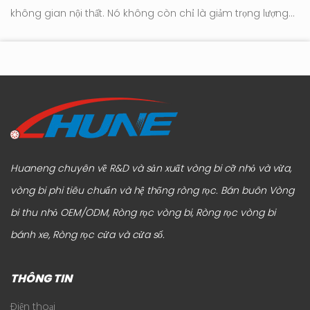
không gian nội thất. Nó không còn chỉ là giảm trọng lượng
tr
tới
hay đơn giản hóa ngoại hình. Trọng tâm hiện đang chuyển
hú
sang cách đồ nộ...
Huaneng chuyên về R&D và sản xuất vòng bi cỡ nhỏ và vừa,
vòng bi phi tiêu chuẩn và hệ thống ròng rọc.
Bán buôn Vòng
bi thu nhỏ OEM/ODM, Ròng rọc vòng bi, Ròng rọc vòng bi
bánh xe, Ròng rọc cửa và cửa sổ
.
THÔNG TIN
Điện thoại