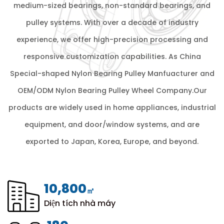
medium-sized bearings, non-standard bearings, and
pulley systems. With over a decade of industry
experience, we offer high-precision processing and
responsive customization capabilities. As
China
Special-shaped Nylon Bearing Pulley Manfuacturer
and
OEM/ODM Nylon Bearing Pulley Wheel Company
.Our
products are widely used in home appliances, industrial
equipment, and door/window systems, and are
exported to Japan, Korea, Europe, and beyond.
12,000
㎡
Diện tích nhà máy