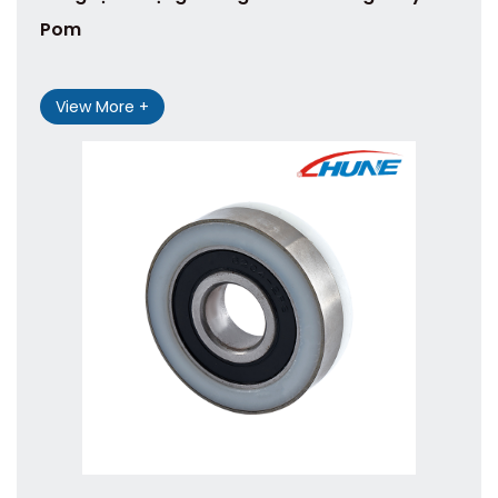
Pom
View More +