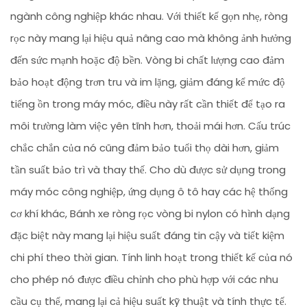
ngành công nghiệp khác nhau. Với thiết kế gọn nhẹ, ròng
rọc này mang lại hiệu quả nâng cao mà không ảnh hưởng
đến sức mạnh hoặc độ bền. Vòng bi chất lượng cao đảm
bảo hoạt động trơn tru và im lặng, giảm đáng kể mức độ
tiếng ồn trong máy móc, điều này rất cần thiết để tạo ra
môi trường làm việc yên tĩnh hơn, thoải mái hơn. Cấu trúc
chắc chắn của nó cũng đảm bảo tuổi thọ dài hơn, giảm
tần suất bảo trì và thay thế. Cho dù được sử dụng trong
máy móc công nghiệp, ứng dụng ô tô hay các hệ thống
cơ khí khác, Bánh xe ròng rọc vòng bi nylon có hình dạng
đặc biệt này mang lại hiệu suất đáng tin cậy và tiết kiệm
chi phí theo thời gian. Tính linh hoạt trong thiết kế của nó
cho phép nó được điều chỉnh cho phù hợp với các nhu
cầu cụ thể, mang lại cả hiệu suất kỹ thuật và tính thực tế.