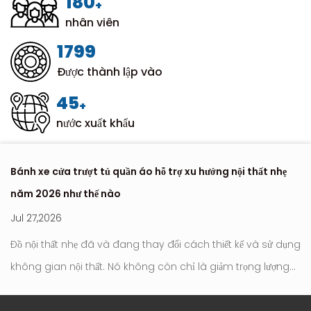
200
+
nhân viên
1999
Được thành lập vào
50
+
nước xuất khẩu
Bánh xe cửa trượt tủ quần áo hỗ trợ xu hướng nội thất nhẹ
Nơ
năm 2026 như thế nào
hi
Jul 27,2026
Ju
Đồ nội thất nhẹ đã và đang thay đổi cách thiết kế và sử dụng
Con l
không gian nội thất. Nó không còn chỉ là giảm trọng lượng
tr
tới
hay đơn giản hóa ngoại hình. Trọng tâm hiện đang chuyển
hú