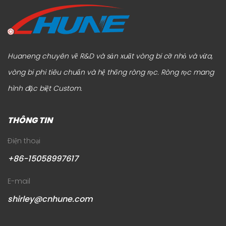
ơi
sang cách đồ nội thất hoạt động trong thực tế sử dụng
c
hàng ngày, đặc biệt là về khả năng di chuyển, độ ổn định và
tr
sự thoải mái lâu dài. Trong sự t...
hệ
Huaneng chuyên về R&D và sản xuất vòng bi cỡ nhỏ và vừa,
vòng bi phi tiêu chuẩn và hệ thống ròng rọc.
Ròng rọc mang
hình đặc biệt Custom
.
THÔNG TIN
Điện thoại
+86-15058997617
E-mail
shirley@cnhune.com