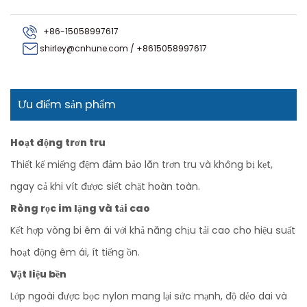
+86-15058997617
shirley@cnhune.com
/
+8615058997617
Ưu điểm sản phẩm
Hoạt động trơn tru
Thiết kế miếng đệm đảm bảo lăn trơn tru và không bị kẹt,
ngay cả khi vít được siết chặt hoàn toàn.
Ròng rọc im lặng và tải cao
Kết hợp vòng bi êm ái với khả năng chịu tải cao cho hiệu suất
hoạt động êm ái, ít tiếng ồn.
Vật liệu bền
Lớp ngoài được bọc nylon mang lại sức mạnh, độ dẻo dai và