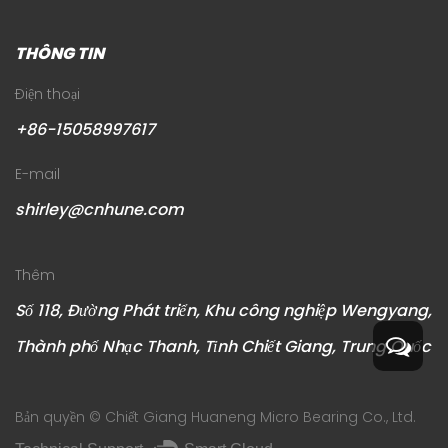
THÔNG TIN
Điện thoại
+86-15058997617
E-mail
shirley@cnhune.com
Thêm
Số 118, Đường Phát triển, Khu công nghiệp Wengyang,
Thành phố Nhạc Thanh, Tỉnh Chiết Giang, Trung Quốc
Bản quyền ©
Chiết Giang Huaneng Micro Bearing Co., Ltd.