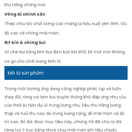
khả năng chống mỏi.
Vòng bi chính xác
Thép chịu lực chất lượng cao mang lại hiệu suất yên tĩnh, tốc
độ cao và chống mài mòn.
Bịt kín & chống bụi
Vỏ che bụi bằng kim loại đảm bảo kín khít; bề mặt mịn không
có gờ cho chất lượng tinh tế.
Mô tả sản phẩm
Trong môi trường ứng dụng công nghiệp phức tạp và luôn
thay đổi, ròng rọc kim loại truyền thống khó đáp ứng nhu cầu
của thiết bị hiện đại về trọng lượng nhẹ, tiêu thụ năng lượng
thấp và tuổi thọ cao do trọng lượng nặng, dễ mài mòn và độ
ồn cao. Để đạt được mục tiêu này, chúng tôi đã cho ra đời
ròng rọc ổ trục bằng nhựa chịu mài mòn phi tiêu chuẩn,