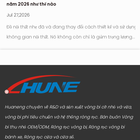
năm 2026 như thế nào
hi
Jul 27,2026
Ju
Đồ nội thất nhẹ đã và đang thay đổi cách thiết kế và sử dụng
Con l
không gian nội thất. Nó không còn chỉ là giảm trọng lượng
tr
tới
hay đơn giản hóa ngoại hình. Trọng tâm hiện đang chuyển
hú
sang cách đồ nộ...
Huaneng chuyên về R&D và sản xuất vòng bi cỡ nhỏ và vừa,
vòng bi phi tiêu chuẩn và hệ thống ròng rọc.
Bán buôn Vòng
bi thu nhỏ OEM/ODM, Ròng rọc vòng bi, Ròng rọc vòng bi
bánh xe, Ròng rọc cửa và cửa sổ
.