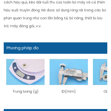
cách hiệu quả, kéo dài tuổi thọ của toàn bộ máy và cải thiện
hiệu suất truyền động. Nó được sử dụng rộng rãi trong các bộ
phận quan trọng như con lăn băng tải, bệ nâng, thiết bị lưu
trữ, máy đóng gói, v.v.
Phương pháp đo
Trọng lượng (g)
ID(mm)
OD 