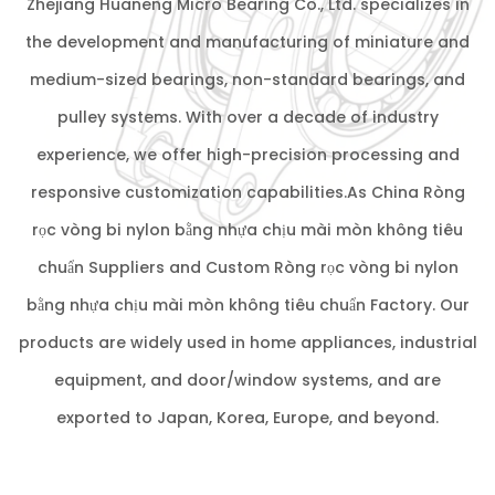
Zhejiang Huaneng Micro Bearing Co., Ltd. specializes in
the development and manufacturing of miniature and
medium-sized bearings, non-standard bearings, and
pulley systems. With over a decade of industry
experience, we offer high-precision processing and
responsive customization capabilities.As
China Ròng
rọc vòng bi nylon bằng nhựa chịu mài mòn không tiêu
chuẩn Suppliers
and
Custom Ròng rọc vòng bi nylon
bằng nhựa chịu mài mòn không tiêu chuẩn Factory
. Our
products are widely used in home appliances, industrial
equipment, and door/window systems, and are
exported to Japan, Korea, Europe, and beyond.