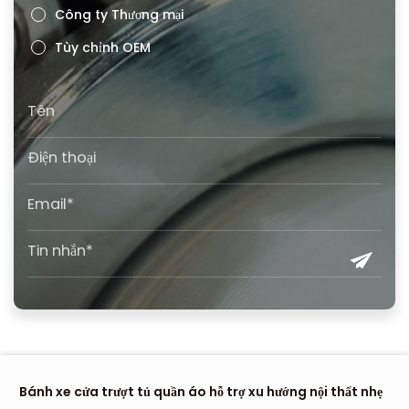
Công ty Thương mại
Tùy chỉnh OEM
Bánh xe cửa trượt tủ quần áo hỗ trợ xu hướng nội thất nhẹ
Nơ