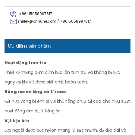
+86-15058997617
shirley@cnhune.com
/
+8615058997617
Ưu điểm sản phẩm
Hoạt động trơn tru
Thiết kế miếng đệm đảm bảo lăn trơn tru và không bị kẹt,
ngay cả khi vít được siết chặt hoàn toàn.
Ròng rọc im lặng và tải cao
Kết hợp vòng bi êm ái với khả năng chịu tải cao cho hiệu suất
hoạt động êm ái, ít tiếng ồn.
Vật liệu bền
Lớp ngoài được bọc nylon mang lại sức mạnh, độ dẻo dai và