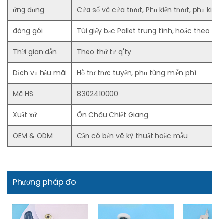
ứng dụng
Cửa sổ và cửa trượt, Phụ kiện trượt, phụ kiện 
đóng gói
Túi giấy bạc Pallet trung tính, hoặc theo
Thời gian dẫn
Theo thứ tự q'ty
Dịch vụ hậu mãi
Hỗ trợ trực tuyến, phụ tùng miễn phí
Mã HS
8302410000
Xuất xứ
Ôn Châu Chiết Giang
OEM & ODM
Cần có bản vẽ kỹ thuật hoặc mẫu
Phương pháp đo