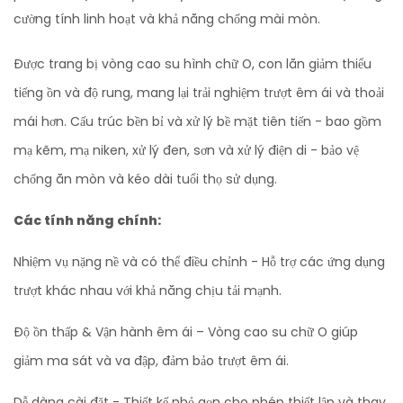
cường tính linh hoạt và khả năng chống mài mòn.
Được trang bị vòng cao su hình chữ O, con lăn giảm thiểu
tiếng ồn và độ rung, mang lại trải nghiệm trượt êm ái và thoải
mái hơn. Cấu trúc bền bỉ và xử lý bề mặt tiên tiến - bao gồm
mạ kẽm, mạ niken, xử lý đen, sơn và xử lý điện di - bảo vệ
chống ăn mòn và kéo dài tuổi thọ sử dụng.
Các tính năng chính:
Nhiệm vụ nặng nề và có thể điều chỉnh - Hỗ trợ các ứng dụng
trượt khác nhau với khả năng chịu tải mạnh.
Độ ồn thấp & Vận hành êm ái – Vòng cao su chữ O giúp
giảm ma sát và va đập, đảm bảo trượt êm ái.
Dễ dàng cài đặt - Thiết kế nhỏ gọn cho phép thiết lập và thay