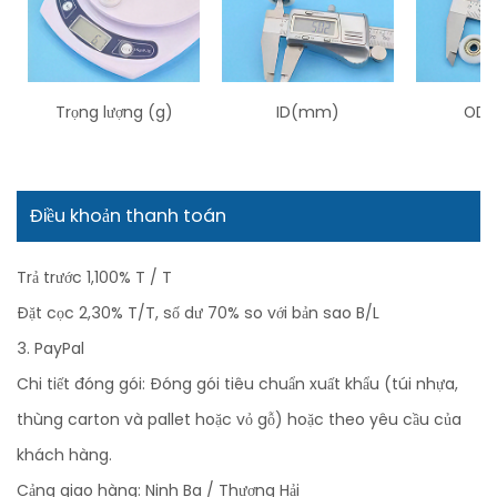
Trọng lượng (g)
ID(mm)
OD 
Điều khoản thanh toán
Trả trước 1,100% T / T
Đặt cọc 2,30% T/T, số dư 70% so với bản sao B/L
3. PayPal
Chi tiết đóng gói: Đóng gói tiêu chuẩn xuất khẩu (túi nhựa,
thùng carton và pallet hoặc vỏ gỗ) hoặc theo yêu cầu của
khách hàng.
Cảng giao hàng: Ninh Ba / Thượng Hải