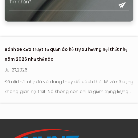
Bánh xe cửa trượt tủ quần áo hỗ trợ xu hướng nội thất nhẹ
Nơi 
năm 2026 như thế nào
hiện
Jul 27,2026
Jul 
Đồ nội thất nhẹ đã và đang thay đổi cách thiết kế và sử dụng
Con lăn cử
không gian nội thất. Nó không còn chỉ là giảm trọng lượng
trượ
hay đơn giản hóa ngoại hình. Trọng tâm hiện đang chuyển
hút 
sang cách đồ nộ...