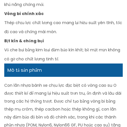
khả năng chống mỏi.
Vòng bi chính xác
Thép chịu lực chất lượng cao mang lại hiệu suất yên tĩnh, tốc
độ cao và chống mài mòn.
Bịt kín & chống bụi
Vỏ che bụi bằng kim loại đảm bảo kín khít; bề mặt mịn không
có gờ cho chất lượng tinh tế.
Mô tả sản phẩm
Con lăn nhựa bánh xe chịu lực đặc biệt có vòng cao su O
được thiết kế để mang lại hiệu suất trơn tru, ổn định và lâu dài
trong các hệ thống trượt. Được chế tạo bằng vòng bi bằng
thép mạ crôm, thép cacbon hoặc thép không gỉ, con lăn
này đảm bảo độ bền và độ chính xác, trong khi các thành
phần nhựa (POM, Nylon6, Nylon66 GF, PU hoặc cao su) tăng