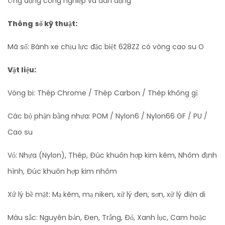
Ứng dụng công nghiệp và dân dụng
Thông số kỹ thuật:
Mã số: Bánh xe chịu lực đặc biệt 628ZZ có vòng cao su O
Vật liệu:
Vòng bi: Thép Chrome / Thép Carbon / Thép không gỉ
Các bộ phận bằng nhựa: POM / Nylon6 / Nylon66 GF / PU /
Cao su
Vỏ: Nhựa (Nylon), Thép, Đúc khuôn hợp kim kẽm, Nhôm định
hình, Đúc khuôn hợp kim nhôm
Xử lý bề mặt: Mạ kẽm, mạ niken, xử lý đen, sơn, xử lý điện di
Màu sắc: Nguyên bản, Đen, Trắng, Đỏ, Xanh lục, Cam hoặc