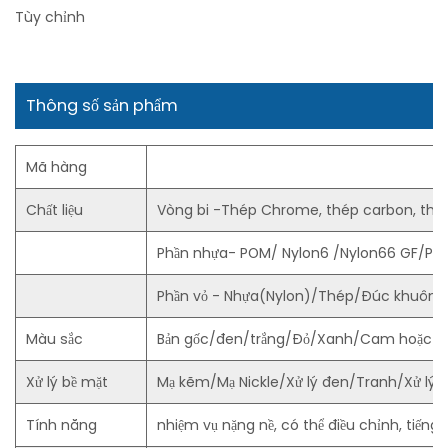
Tùy chỉnh
Thông số sản phẩm
Mã hàng
Chất liệu
Vòng bi -Thép Chrome, thép carbon, thé
Phần nhựa- POM/ Nylon6 /Nylon66 GF/PU
Phần vỏ - Nhựa(Nylon)/Thép/Đúc khuôn 
Màu sắc
Bản gốc/đen/trắng/Đỏ/Xanh/Cam hoặc th
Xử lý bề mặt
Mạ kẽm/Mạ Nickle/Xử lý đen/Tranh/Xử lý đi
Tính năng
nhiệm vụ nặng nề, có thể điều chỉnh, tiếng ồn