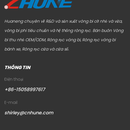
Huaneng chuyên về R&D và sản xuất vòng bi cỡ nhỏ và vừa,
vòng bi phi tiêu chuẩn và hệ thống ròng rọc.
Bán buôn Vòng
bi thu nhỏ OEM/ODM, Ròng rọc vòng bi, Ròng rọc vòng bi
bánh xe, Ròng rọc cửa và cửa sổ
.
THÔNG TIN
Điện thoại
+86-15058997617
E-mail
shirley@cnhune.com