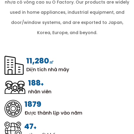
nhựa có vòng cao su O Factory
. Our products are widely
used in home appliances, industrial equipment, and
door/window systems, and are exported to Japan,
Korea, Europe, and beyond.
12,000
㎡
Diện tích nhà máy
200
+
nhân viên
1999
Được thành lập vào năm
50
+