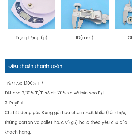
Trọng lượng (g)
ID(mm)
OD 
Điều khoản thanh toán
Trả trước 1,100% T / T
Đặt cọc 2,30% T/T, số dư 70% so với bản sao B/L
3. PayPal
Chi tiết đóng gói: Đóng gói tiêu chuẩn xuất khẩu (túi nhựa,
thùng carton và pallet hoặc vỏ gỗ) hoặc theo yêu cầu của
khách hàng.