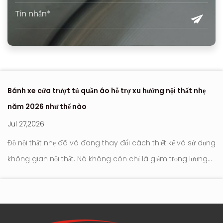
Bánh xe cửa trượt tủ quần áo hỗ trợ xu hướng nội thất nhẹ
Nơ
năm 2026 như thế nào
hi
Jul 27,2026
Ju
Đồ nội thất nhẹ đã và đang thay đổi cách thiết kế và sử dụng
Con l
không gian nội thất. Nó không còn chỉ là giảm trọng lượng
tr
tới
hay đơn giản hóa ngoại hình. Trọng tâm hiện đang chuyển
hú
sang cách đồ nộ...