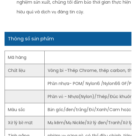
nghiệm sản xuất, chúng tôi đảm bảo thời gian thực hiện
hiệu quả và dịch vụ đáng tin cậy.
Thông số sản phẩm
Mã hàng
Chất liệu
Vòng bi -Thép Chrome, thép carbon, thé
Phần nhựa- POM/ Nylon6 /Nylon66 GF/PU
Phần vỏ - Nhựa(Nylon)/Thép/Đúc khuôn 
Màu sắc
Bản gốc/đen/trắng/Đỏ/Xanh/Cam hoặc th
Xử lý bề mặt
Mạ kẽm/Mạ Nickle/Xử lý đen/Tranh/Xử lý đi
Tính năng
nhiệm vụ nặng nề, có thể điều chỉnh, tiếng ồn