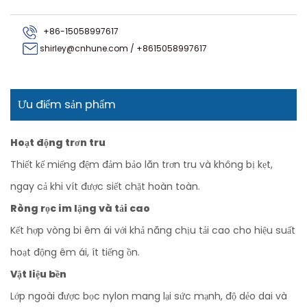
+86-15058997617
shirley@cnhune.com
/
+8615058997617
Ưu điểm sản phẩm
Hoạt động trơn tru
Thiết kế miếng đệm đảm bảo lăn trơn tru và không bị kẹt,
ngay cả khi vít được siết chặt hoàn toàn.
Ròng rọc im lặng và tải cao
Kết hợp vòng bi êm ái với khả năng chịu tải cao cho hiệu suất
hoạt động êm ái, ít tiếng ồn.
Vật liệu bền
Lớp ngoài được bọc nylon mang lại sức mạnh, độ dẻo dai và