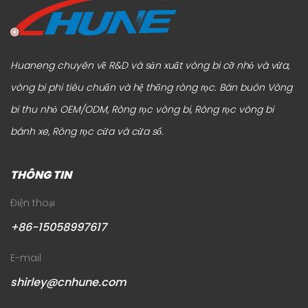
Huaneng chuyên về R&D và sản xuất vòng bi cỡ nhỏ và vừa,
vòng bi phi tiêu chuẩn và hệ thống ròng rọc.
Bán buôn Vòng
bi thu nhỏ OEM/ODM, Ròng rọc vòng bi, Ròng rọc vòng bi
bánh xe, Ròng rọc cửa và cửa sổ
.
THÔNG TIN
Điện thoại
+86-15058997617
E-mail
shirley@cnhune.com