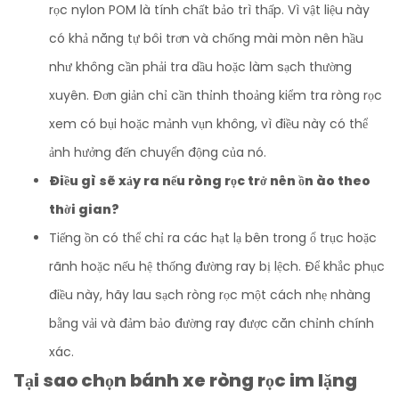
rọc nylon POM là tính chất bảo trì thấp. Vì vật liệu này
có khả năng tự bôi trơn và chống mài mòn nên hầu
như không cần phải tra dầu hoặc làm sạch thường
xuyên. Đơn giản chỉ cần thỉnh thoảng kiểm tra ròng rọc
xem có bụi hoặc mảnh vụn không, vì điều này có thể
ảnh hưởng đến chuyển động của nó.
Điều gì sẽ xảy ra nếu ròng rọc trở nên ồn ào theo
thời gian?
Tiếng ồn có thể chỉ ra các hạt lạ bên trong ổ trục hoặc
rãnh hoặc nếu hệ thống đường ray bị lệch. Để khắc phục
điều này, hãy lau sạch ròng rọc một cách nhẹ nhàng
bằng vải và đảm bảo đường ray được căn chỉnh chính
xác.
Tại sao chọn bánh xe ròng rọc im lặng