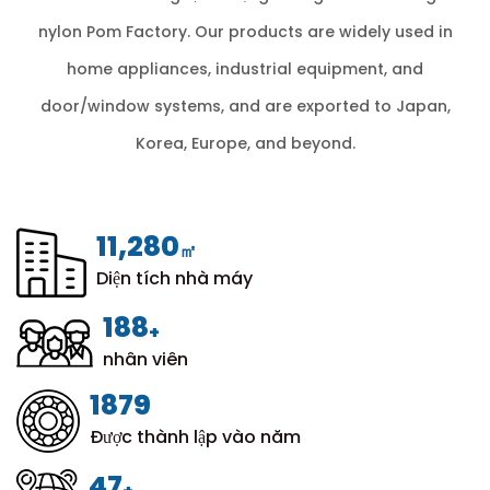
nylon Pom Factory
. Our products are widely used in
home appliances, industrial equipment, and
door/window systems, and are exported to Japan,
Korea, Europe, and beyond.
12,000
㎡
Diện tích nhà máy
200
+
nhân viên
1999
Được thành lập vào năm
50