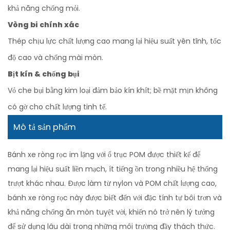
khả năng chống mỏi.
Vòng bi chính xác
Thép chịu lực chất lượng cao mang lại hiệu suất yên tĩnh, tốc
độ cao và chống mài mòn.
Bịt kín & chống bụi
Vỏ che bụi bằng kim loại đảm bảo kín khít; bề mặt mịn không
có gờ cho chất lượng tinh tế.
Mô tả sản phẩm
Bánh xe ròng rọc im lặng với ổ trục POM được thiết kế để
mang lại hiệu suất liền mạch, ít tiếng ồn trong nhiều hệ thống
trượt khác nhau. Được làm từ nylon và POM chất lượng cao,
bánh xe ròng rọc này được biết đến với đặc tính tự bôi trơn và
khả năng chống ăn mòn tuyệt vời, khiến nó trở nên lý tưởng
để sử dụng lâu dài trong những môi trường đầy thách thức.