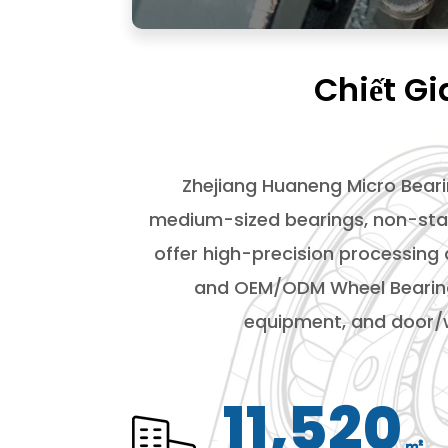
Chiết Gi
Zhejiang Huaneng Micro Beari
medium-sized bearings, non-stan
offer high-precision processing
and
OEM/ODM Wheel Bearin
equipment, and door/w
12,000
㎡