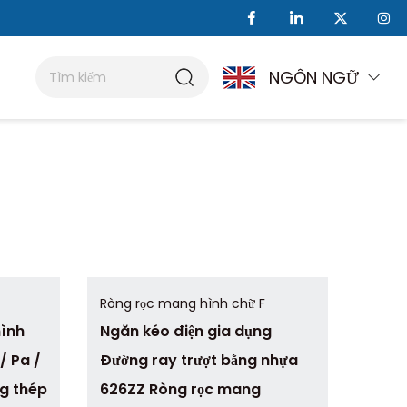
NGÔN NGỮ
Ròng rọc mang hình chữ F
hình
Ngăn kéo điện gia dụng
/ Pa /
Đường ray trượt bằng nhựa
ng thép
626ZZ Ròng rọc mang