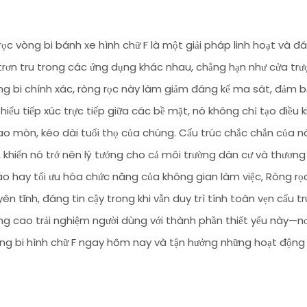
ọc vòng bi bánh xe hình chữ F là một giải pháp linh hoạt và đ
rơn tru trong các ứng dụng khác nhau, chẳng hạn như cửa trượ
ng bi chính xác, ròng rọc này làm giảm đáng kể ma sát, đảm bả
hiểu tiếp xúc trực tiếp giữa các bề mặt, nó không chỉ tạo điều
ao mòn, kéo dài tuổi thọ của chúng. Cấu trúc chắc chắn của n
, khiến nó trở nên lý tưởng cho cả môi trường dân cư và thươ
o hay tối ưu hóa chức năng của không gian làm việc, Ròng rọc
ên tĩnh, đáng tin cậy trong khi vẫn duy trì tính toàn vẹn cấu 
g cao trải nghiệm người dùng với thành phần thiết yếu này—nơ
òng bi hình chữ F ngay hôm nay và tận hưởng những hoạt độn