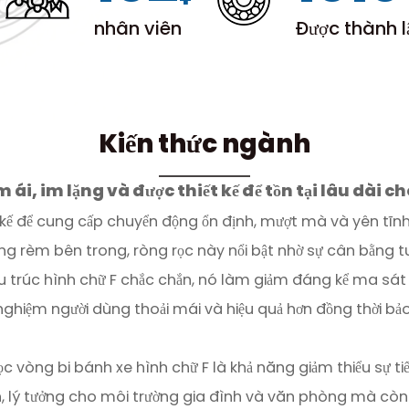
nhân viên
Được thành
Kiến thức ngành
ái, im lặng và được thiết kế để tồn tại lâu dài c
 kế để cung cấp chuyển động ổn định, mượt mà và yên tĩnh 
ng rèm bên trong, ròng rọc này nổi bật nhờ sự cân bằng tuyệ
cấu trúc hình chữ F chắc chắn, nó làm giảm đáng kể ma sát
i nghiệm người dùng thoải mái và hiệu quả hơn đồng thời bả
c vòng bi bánh xe hình chữ F là khả năng giảm thiểu sự ti
, lý tưởng cho môi trường gia đình và văn phòng mà còn 