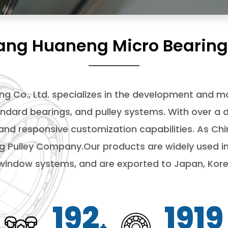
ang Huaneng Micro Bearing 
ng Co., Ltd. specializes in the development and m
dard bearings, and pulley systems. With over a d
 and responsive customization capabilities. As
Chi
g Pulley Company
.Our products are widely used i
indow systems, and are exported to Japan, Kore
200
199
+