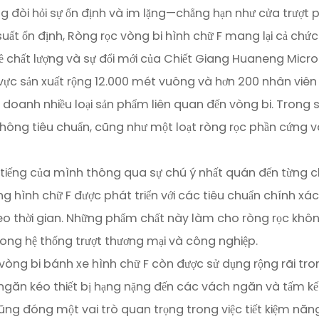
ụng đòi hỏi sự ổn định và im lặng—chẳng hạn như cửa trượ
suất ổn định, Ròng rọc vòng bi hình chữ F mang lại cả chức
ề chất lượng và sự đổi mới của Chiết Giang Huaneng Micro 
hu vực sản xuất rộng 12.000 mét vuông và hơn 200 nhân viê
nh doanh nhiều loại sản phẩm liên quan đến vòng bi. Trong
h không tiêu chuẩn, cũng như một loạt ròng rọc phần cứn
ếng của mình thông qua sự chú ý nhất quán đến từng chi
g hình chữ F
được phát triển với các tiêu chuẩn chính xá
 thời gian. Những phẩm chất này làm cho ròng rọc không 
ong hệ thống trượt thương mại và công nghiệp.
ng bi bánh xe hình chữ F còn được sử dụng rộng rãi trong c
ngăn kéo thiết bị hạng nặng đến các vách ngăn và tấm kết 
 cũng đóng một vai trò quan trọng trong việc tiết kiệm năn