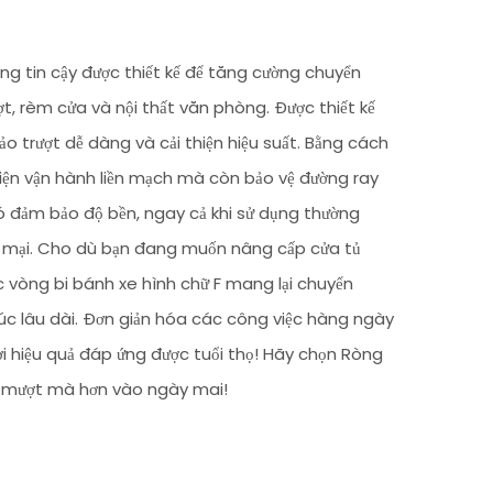
áng tin cậy được thiết kế để tăng cường chuyển
t, rèm cửa và nội thất văn phòng. Được thiết kế
o trượt dễ dàng và cải thiện hiệu suất. Bằng cách
 kiện vận hành liền mạch mà còn bảo vệ đường ray
ó đảm bảo độ bền, ngay cả khi sử dụng thường
ng mại. Cho dù bạn đang muốn nâng cấp cửa tủ
 vòng bi bánh xe hình chữ F mang lại chuyển
trúc lâu dài. Đơn giản hóa các công việc hàng ngày
i hiệu quả đáp ứng được tuổi thọ! Hãy chọn Ròng
g mượt mà hơn vào ngày mai!