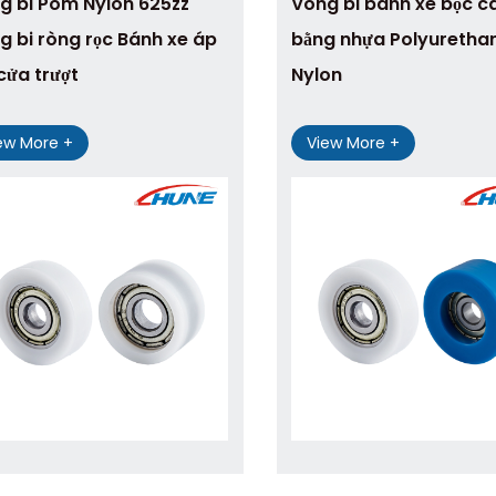
g bi Pom Nylon 625zz
Vòng bi bánh xe bọc c
g bi ròng rọc Bánh xe áp
bằng nhựa Polyuretha
cửa trượt
Nylon
ew More +
View More +