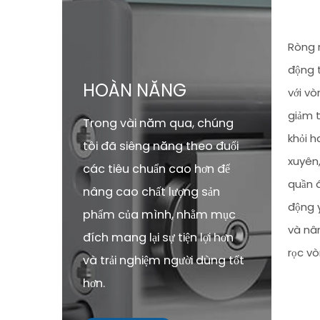
Ròng r
động t
HOÀN NĂNG
với vò
giảm t
Trong vài năm qua, chúng
khỏi h
tôi đã siêng năng theo đuổi
xuyên
các tiêu chuẩn cao hơn để
quần á
nâng cao chất lượng sản
động y
phẩm của mình, nhằm mục
và nân
đích mang lại sự tiện lợi hơn
rọc v
và trải nghiệm người dùng tốt
hơn.