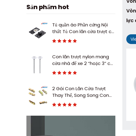
Vòn
Sản phẩm hot
Vòn
lực 
Tủ quần áo Phần cứng Nội
thất Tủ Con lăn cửa trượt có
thể điều chỉnh Con lăn trượt
Vi
nylon
Con lăn trượt nylon mang
cửa nhà để xe 2 “hoặc 3” có
thân bằng thép carbon
2 Gói Con Lăn Cửa Trượt
Thay Thế, Song Song Con
Lăn Hội Cửa Kính Trượt Màn
Cửa Cửa Thay Thế