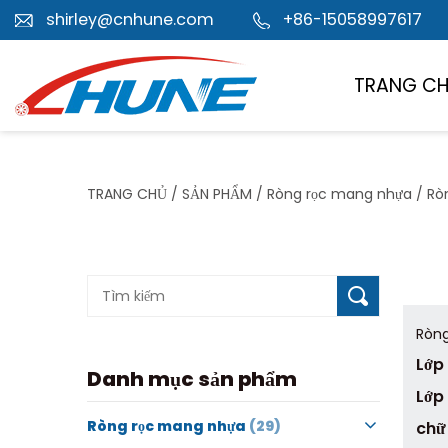
shirley@cnhune.com
+86-15058997617
TRANG C
TRANG CHỦ
/
SẢN PHẨM
/
Ròng rọc mang nhựa
/
Rò
Ròng
Lớp
Danh mục sản phẩm
Lớp
Ròng rọc mang nhựa
(29)
chữ