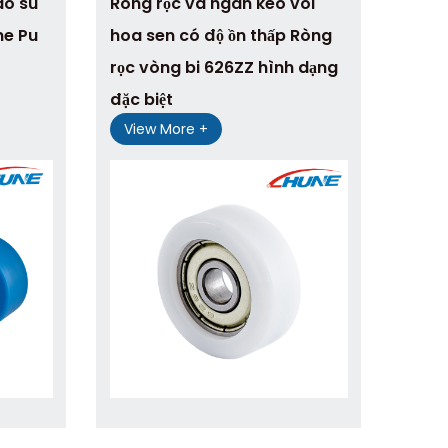
ao su
Ròng rọc và ngăn kéo vòi
ne Pu
hoa sen có độ ồn thấp Ròng
rọc vòng bi 626ZZ hình dạng
đặc biệt
View More +