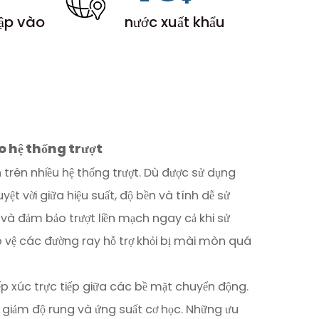
 lập vào
nước xuất khẩu
ho hệ thống trượt
trên nhiều hệ thống trượt. Dù được sử dụng
t vời giữa hiệu suất, độ bền và tính dễ sử
 và đảm bảo trượt liền mạch ngay cả khi sử
o vệ các đường ray hỗ trợ khỏi bị mài mòn quá
ếp xúc trực tiếp giữa các bề mặt chuyển động.
giảm độ rung và ứng suất cơ học. Những ưu