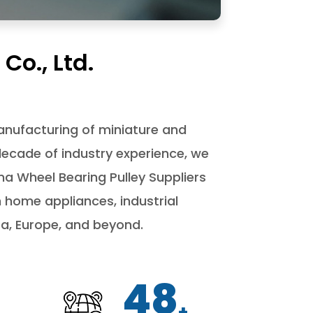
Co., Ltd.
anufacturing of miniature and
ecade of industry experience, we
na Wheel Bearing Pulley Suppliers
n home appliances, industrial
a, Europe, and beyond.
9
50
+