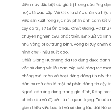
điểm này đặc biệt có giá trị trong các ứng d
hoặc tủ cao cấp. Với kết cấu chắc chắn và hiệu 
Việc sản xuất ròng rọc này phản ánh cam kết v
cậy có trụ sở tại Ôn Châu, Chiết Giang. Với k
chuyên nghiên cứu, phát triển, sản xuất và ki
nhỏ, vòng bi cỡ trung bình, vòng bi tùy chỉn
hình chữ F hiệu suất cao.
Chiết Giang Huaneng đã tạo dựng được danh ti
việc sử dụng vật liệu cao cấp. Mỗi
Ròng rọc man
chống mài mòn và hoạt động đáng tin cậy theo
dân cư mà còn là một bộ phận đáng tin cậy tr
Ngoài các ứng dụng trong gia đình, Ròng rọc vò
chính xác và độ bền là rất quan trọng. Từ các 
giảm thiểu việc bảo trì và sử dụng lâu dài. Nó