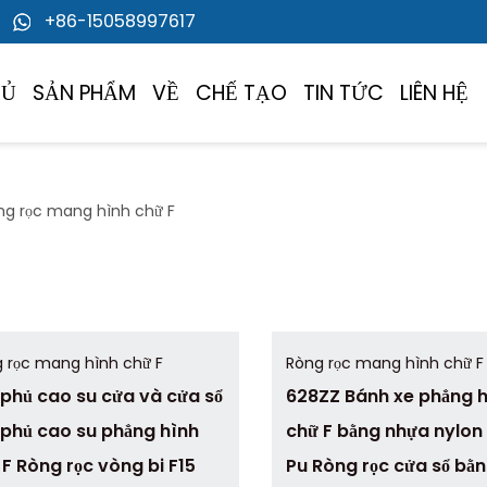
+86-15058997617
HỦ
SẢN PHẨM
VỀ
CHẾ TẠO
TIN TỨC
LIÊN HỆ
ng rọc mang hình chữ F
 rọc mang hình chữ F
Ròng rọc mang hình chữ F
 phủ cao su cửa và cửa sổ
628ZZ Bánh xe phẳng 
 phủ cao su phẳng hình
chữ F bằng nhựa nylon 
 F Ròng rọc vòng bi F15
Pu Ròng rọc cửa sổ bằ