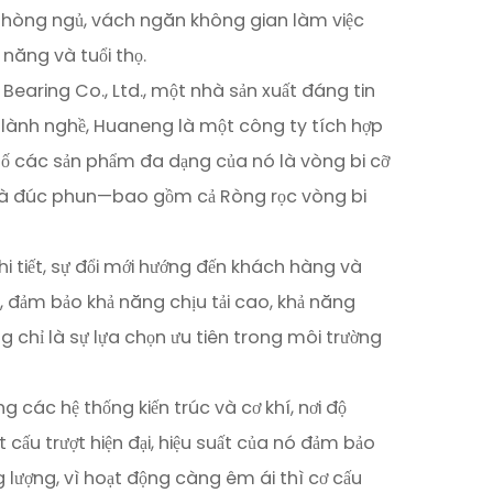
t phòng ngủ, vách ngăn không gian làm việc
 năng và tuổi thọ.
Bearing Co., Ltd., một nhà sản xuất đáng tin
n lành nghề, Huaneng là một công ty tích hợp
 số các sản phẩm đa dạng của nó là vòng bi cỡ
g và đúc phun—bao gồm cả Ròng rọc vòng bi
 tiết, sự đổi mới hướng đến khách hàng và
c, đảm bảo khả năng chịu tải cao, khả năng
chỉ là sự lựa chọn ưu tiên trong môi trường
ác hệ thống kiến ​​trúc và cơ khí, nơi độ
cấu trượt hiện đại, hiệu suất của nó đảm bảo
g lượng, vì hoạt động càng êm ái thì cơ cấu