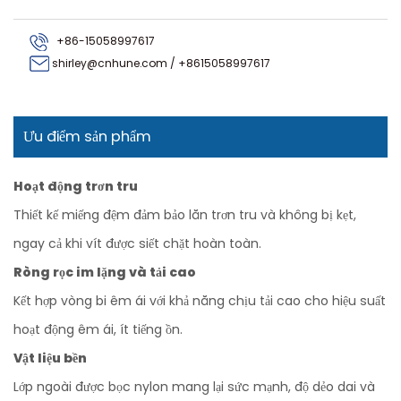
+86-15058997617
shirley@cnhune.com
/
+8615058997617
Ưu điểm sản phẩm
Hoạt động trơn tru
Thiết kế miếng đệm đảm bảo lăn trơn tru và không bị kẹt,
ngay cả khi vít được siết chặt hoàn toàn.
Ròng rọc im lặng và tải cao
Kết hợp vòng bi êm ái với khả năng chịu tải cao cho hiệu suất
hoạt động êm ái, ít tiếng ồn.
Vật liệu bền
Lớp ngoài được bọc nylon mang lại sức mạnh, độ dẻo dai và