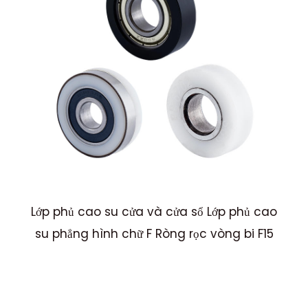
ồn
Lớp phủ cao su cửa và cửa sổ Lớp phủ cao
6
ặc
su phẳng hình chữ F Ròng rọc vòng bi F15