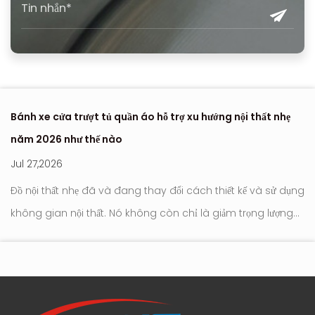
Bánh xe cửa trượt tủ quần áo hỗ trợ xu hướng nội thất nhẹ
Nơ
năm 2026 như thế nào
hi
Jul 27,2026
Ju
Đồ nội thất nhẹ đã và đang thay đổi cách thiết kế và sử dụng
Con l
không gian nội thất. Nó không còn chỉ là giảm trọng lượng
tr
tới
hay đơn giản hóa ngoại hình. Trọng tâm hiện đang chuyển
hú
sang cách đồ nộ...