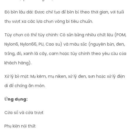
Độ bền lâu dài: Được chế tạo để bền bỉ theo thời gian, với tuổi
thọ vượt xa các lựa chọn vòng bi tiêu chuẩn.
Tùy chọn có thể tùy chỉnh: Có sẵn bằng nhiều chất liệu (POM,
Nylon6, Nylon66, PU, ​​Cao su) và màu sắc (nguyên bản, đen,
trắng, đỏ, xanh lá cây, cam hoặc tùy chỉnh theo yêu cầu của
khách hàng).
Xử lý bề mặt: Mạ kẽm, mạ niken, xử lý đen, sơn hoặc xử lý điện
di để chống ăn mòn.
Ứng dụng:
Cửa sổ và cửa trượt
Phụ kiện nội thất