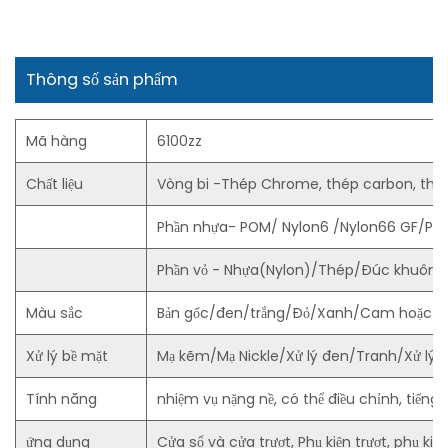
Thông số sản phẩm
Mã hàng
6100zz
Chất liệu
Vòng bi -Thép Chrome, thép carbon, thé
Phần nhựa- POM/ Nylon6 /Nylon66 GF/PU
Phần vỏ - Nhựa(Nylon)/Thép/Đúc khuôn 
Màu sắc
Bản gốc/đen/trắng/Đỏ/Xanh/Cam hoặc th
Xử lý bề mặt
Mạ kẽm/Mạ Nickle/Xử lý đen/Tranh/Xử lý đi
Tính năng
nhiệm vụ nặng nề, có thể điều chỉnh, tiếng ồn
ứng dụng
Cửa sổ và cửa trượt, Phụ kiện trượt, phụ kiện 