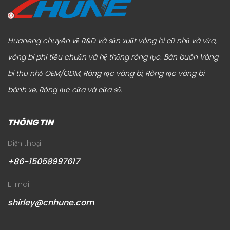
Huaneng chuyên về R&D và sản xuất vòng bi cỡ nhỏ và vừa,
vòng bi phi tiêu chuẩn và hệ thống ròng rọc.
Bán buôn Vòng
bi thu nhỏ OEM/ODM, Ròng rọc vòng bi, Ròng rọc vòng bi
bánh xe, Ròng rọc cửa và cửa sổ
.
THÔNG TIN
Điện thoại
+86-15058997617
E-mail
shirley@cnhune.com