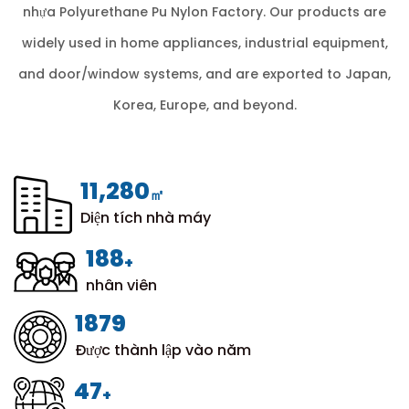
nhựa Polyurethane Pu Nylon Factory
. Our products are
widely used in home appliances, industrial equipment,
and door/window systems, and are exported to Japan,
Korea, Europe, and beyond.
12,000
㎡
Diện tích nhà máy
200
+
nhân viên
1999
Được thành lập vào năm
50
+