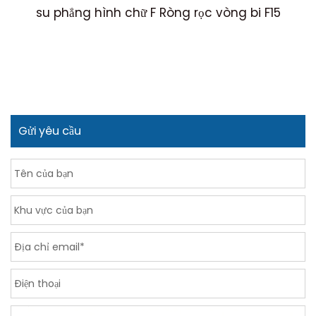
ặc
su phẳng hình chữ F Ròng rọc vòng bi F15
Gửi yêu cầu