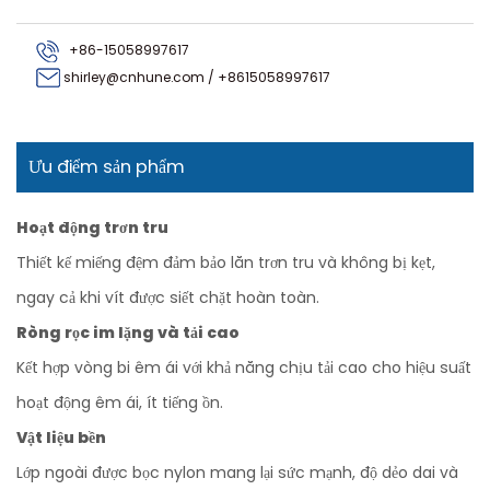
+86-15058997617
shirley@cnhune.com
/
+8615058997617
Ưu điểm sản phẩm
Hoạt động trơn tru
Thiết kế miếng đệm đảm bảo lăn trơn tru và không bị kẹt,
ngay cả khi vít được siết chặt hoàn toàn.
Ròng rọc im lặng và tải cao
Kết hợp vòng bi êm ái với khả năng chịu tải cao cho hiệu suất
hoạt động êm ái, ít tiếng ồn.
Vật liệu bền
Lớp ngoài được bọc nylon mang lại sức mạnh, độ dẻo dai và