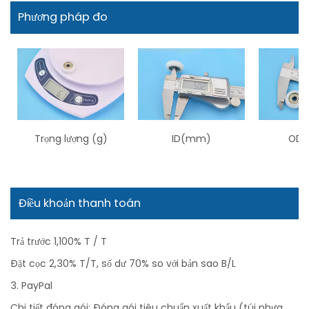
Phương pháp đo
Trọng lượng (g)
ID(mm)
OD 
Điều khoản thanh toán
Trả trước 1,100% T / T
Đặt cọc 2,30% T/T, số dư 70% so với bản sao B/L
3. PayPal
Chi tiết đóng gói: Đóng gói tiêu chuẩn xuất khẩu (túi nhựa,