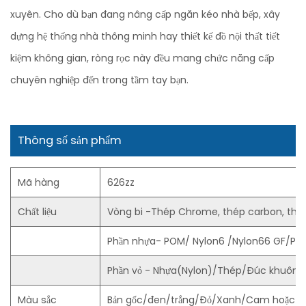
xuyên. Cho dù bạn đang nâng cấp ngăn kéo nhà bếp, xây
dựng hệ thống nhà thông minh hay thiết kế đồ nội thất tiết
kiệm không gian, ròng rọc này đều mang chức năng cấp
chuyên nghiệp đến trong tầm tay bạn.
Thông số sản phẩm
Mã hàng
626zz
Chất liệu
Vòng bi -Thép Chrome, thép carbon, thé
Phần nhựa- POM/ Nylon6 /Nylon66 GF/PU
Phần vỏ - Nhựa(Nylon)/Thép/Đúc khuôn 
Màu sắc
Bản gốc/đen/trắng/Đỏ/Xanh/Cam hoặc th