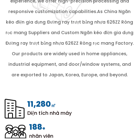
experience, we offer high-precision processing and
responsive customization capabilities.As
China Ngăn
kéo điện gia dụng Đường ray trượt bằng nhựa 626ZZ Ròng
rọc mang Suppliers
and
Custom Ngăn kéo điện gia dụng
Đường ray trượt bằng nhựa 626ZZ Ròng rọc mang Factory
.
Our products are widely used in home appliances,
industrial equipment, and door/window systems, and
are exported to Japan, Korea, Europe, and beyond.
12,000
㎡
Diện tích nhà máy
200
+
nhân viên