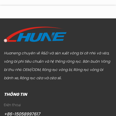
tới
hay đơn giản hóa ngoại hình. Trọng tâm hiện đang chuyển
hú
sang cách đồ nộ...
Huaneng chuyên về R&D và sản xuất vòng bi cỡ nhỏ và vừa,
vòng bi phi tiêu chuẩn và hệ thống ròng rọc.
Bán buôn Vòng
bi thu nhỏ OEM/ODM, Ròng rọc vòng bi, Ròng rọc vòng bi
bánh xe, Ròng rọc cửa và cửa sổ
.
THÔNG TIN
Điện thoại
+86-15058997617