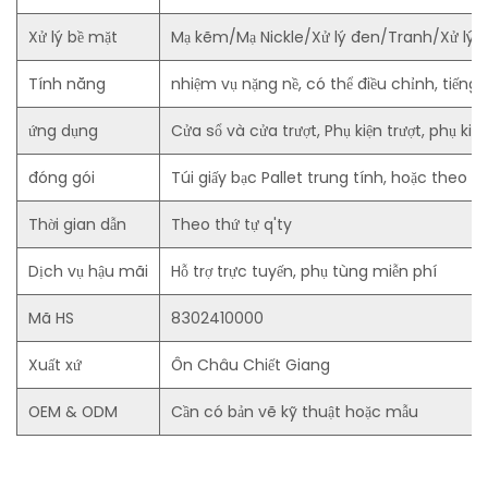
Xử lý bề mặt
Mạ kẽm/Mạ Nickle/Xử lý đen/Tranh/Xử lý đi
Tính năng
nhiệm vụ nặng nề, có thể điều chỉnh, tiếng ồn
ứng dụng
Cửa sổ và cửa trượt, Phụ kiện trượt, phụ kiện 
đóng gói
Túi giấy bạc Pallet trung tính, hoặc theo
Thời gian dẫn
Theo thứ tự q'ty
Dịch vụ hậu mãi
Hỗ trợ trực tuyến, phụ tùng miễn phí
Mã HS
8302410000
Xuất xứ
Ôn Châu Chiết Giang
OEM & ODM
Cần có bản vẽ kỹ thuật hoặc mẫu