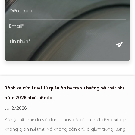
Bánh xe cửa trượt tủ quần áo hỗ trợ xu hướng nội thất nhẹ
Nơ
năm 2026 như thế nào
hi
Jul 27,2026
Ju
Đồ nội thất nhẹ đã và đang thay đổi cách thiết kế và sử dụng
Con l
không gian nội thất. Nó không còn chỉ là giảm trọng lượng
tr