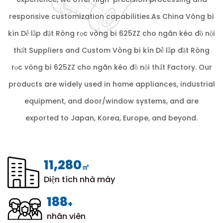
responsive customization capabilities.As
China Vòng bi
kín Dễ lắp đặt Ròng rọc vòng bi 625ZZ cho ngăn kéo đồ nội
thất Suppliers
and
Custom Vòng bi kín Dễ lắp đặt Ròng
rọc vòng bi 625ZZ cho ngăn kéo đồ nội thất Factory
. Our
products are widely used in home appliances, industrial
equipment, and door/window systems, and are
exported to Japan, Korea, Europe, and beyond.
12,000
㎡
Diện tích nhà máy
200
+
nhân viên