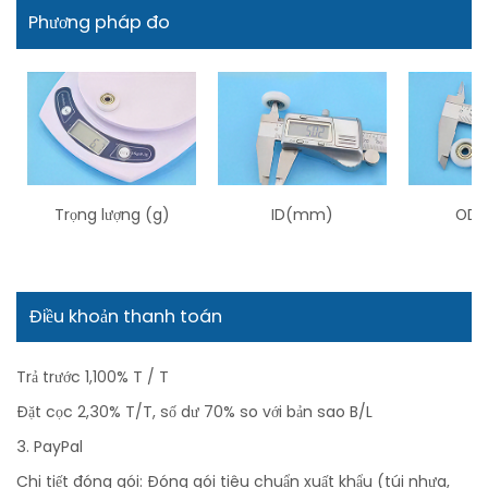
Phương pháp đo
Trọng lượng (g)
ID(mm)
OD 
Điều khoản thanh toán
Trả trước 1,100% T / T
Đặt cọc 2,30% T/T, số dư 70% so với bản sao B/L
3. PayPal
Chi tiết đóng gói: Đóng gói tiêu chuẩn xuất khẩu (túi nhựa,