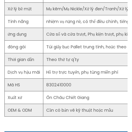
Xử lý bề mặt
Mạ kẽm/Mạ Nickle/Xử lý đen/Tranh/Xử lý đi
Tính năng
nhiệm vụ nặng nề, có thể điều chỉnh, tiếng ồn
ứng dụng
Cửa sổ và cửa trượt, Phụ kiện trượt, phụ kiện 
đóng gói
Túi giấy bạc Pallet trung tính, hoặc theo
Thời gian dẫn
Theo thứ tự q'ty
Dịch vụ hậu mãi
Hỗ trợ trực tuyến, phụ tùng miễn phí
Mã HS
8302410000
Xuất xứ
Ôn Châu Chiết Giang
OEM & ODM
Cần có bản vẽ kỹ thuật hoặc mẫu