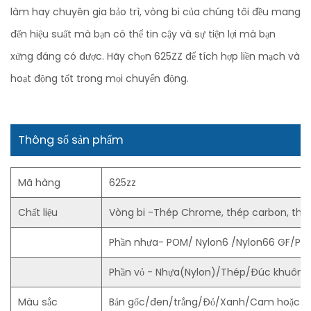
làm hay chuyên gia bảo trì, vòng bi của chúng tôi đều mang
đến hiệu suất mà bạn có thể tin cậy và sự tiện lợi mà bạn
xứng đáng có được. Hãy chọn 625ZZ để tích hợp liền mạch và
hoạt động tốt trong mọi chuyển động.
Thông số sản phẩm
Mã hàng
625zz
Chất liệu
Vòng bi -Thép Chrome, thép carbon, thé
Phần nhựa- POM/ Nylon6 /Nylon66 GF/PU
Phần vỏ - Nhựa(Nylon)/Thép/Đúc khuôn 
Màu sắc
Bản gốc/đen/trắng/Đỏ/Xanh/Cam hoặc th