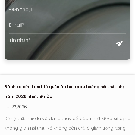
Bánh xe cửa trượt tủ quần áo hỗ trợ xu hướng nội thất nhẹ
Nơ
năm 2026 như thế nào
hi
Jul 27,2026
Ju
Đồ nội thất nhẹ đã và đang thay đổi cách thiết kế và sử dụng
Con l
không gian nội thất. Nó không còn chỉ là giảm trọng lượng
tr