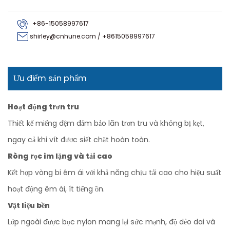
+86-15058997617
shirley@cnhune.com
/
+8615058997617
Ưu điểm sản phẩm
Hoạt động trơn tru
Thiết kế miếng đệm đảm bảo lăn trơn tru và không bị kẹt,
ngay cả khi vít được siết chặt hoàn toàn.
Ròng rọc im lặng và tải cao
Kết hợp vòng bi êm ái với khả năng chịu tải cao cho hiệu suất
hoạt động êm ái, ít tiếng ồn.
Vật liệu bền
Lớp ngoài được bọc nylon mang lại sức mạnh, độ dẻo dai và