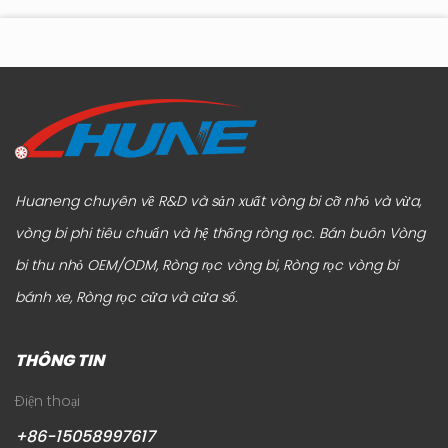
tới
hay đơn giản hóa ngoại hình. Trọng tâm hiện đang chuyển
hú
sang cách đồ nộ...
Huaneng chuyên về R&D và sản xuất vòng bi cỡ nhỏ và vừa,
vòng bi phi tiêu chuẩn và hệ thống ròng rọc.
Bán buôn Vòng
bi thu nhỏ OEM/ODM, Ròng rọc vòng bi, Ròng rọc vòng bi
bánh xe, Ròng rọc cửa và cửa sổ
.
THÔNG TIN
Điện thoại
+86-15058997617