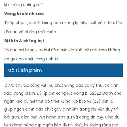
khả năng chống mỏi.
Vòng bi chính xác
Thép chịu lực chất lượng cao mang lại hiệu suất yên tĩnh, tốc
độ cao và chống mài mòn.
Bịt kín & chống bụi
Vỏ che bụi bằng kim loại đảm bảo kín khít; bề mặt mịn không
có gờ cho chất lượng tinh tế.
Mô tả sản phẩm
Được chế tạo bằng vật liệu chất lượng cao và kỹ thuật chính
xác, Vòng bi kín, Dễ lắp đặt Ròng rọc vòng bi 625ZZ Dành cho
ngăn kéo đồ nội thất có thiết kế hai lớp bảo vệ (ZZ) bền bỉ
giúp ngăn chặn các chất gây ô nhiễm trong khi vẫn duy trì
bôi trơn, đảm bảo vận hành trơn tru và đáng tin cậy. Cho dù
bạn đang nâng cấp ngăn kéo đồ nội thất, hệ thống ròng rọc