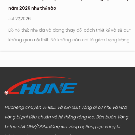
năm 2026 như thế nào
hi
Jul 27,2026
Ju
Đồ nội thất nhẹ đã và đang thay đổi cách thiết kế và sử dụng
Con l
không gian nội thất. Nó không còn chỉ là giảm trọng lượng
tr
tới
hay đơn giản hóa ngoại hình. Trọng tâm hiện đang chuyển
hú
sang cách đồ nộ...
Huaneng chuyên về R&D và sản xuất vòng bi cỡ nhỏ và vừa,
vòng bi phi tiêu chuẩn và hệ thống ròng rọc.
Bán buôn Vòng
bi thu nhỏ OEM/ODM, Ròng rọc vòng bi, Ròng rọc vòng bi