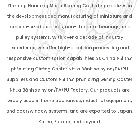
Zhejiang Huaneng Micro Bearing Co., Ltd. specializes in
the development and manufacturing of miniature and
medium-sized bearings, non-standard bearings, and
pulley systems. With over a decade of industry
experience, we offer high-precision processing and
responsive customization capabilities.As
China Nội thất
phần cứng Giường Caster Nhựa Bánh xe nylon/PA/PU
Suppliers
and
Custom Nội thất phần cứng Giường Caster
Nhựa Bánh xe nylon/PA/PU Factory
. Our products are
widely used in home appliances, industrial equipment,
and door/window systems, and are exported to Japan,
Korea, Europe, and beyond.