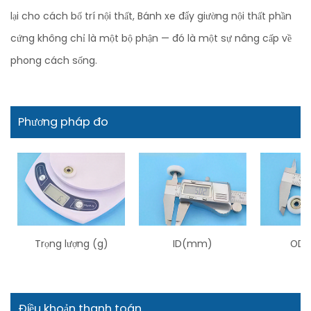
lại cho cách bố trí nội thất, Bánh xe đẩy giường nội thất phần
cứng không chỉ là một bộ phận — đó là một sự nâng cấp về
phong cách sống.
Phương pháp đo
Trọng lượng (g)
ID(mm)
OD 
Điều khoản thanh toán