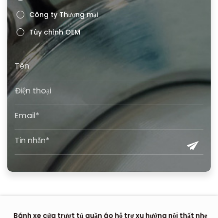
Công ty Thương mại
Tùy chỉnh OEM
Bánh xe cửa trượt tủ quần áo hỗ trợ xu hướng nội thất nhẹ
Nơ