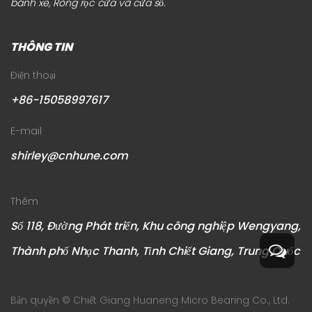
bánh xe, Ròng rọc cửa và cửa sổ
.
THÔNG TIN
Điện thoại
+86-15058997617
E-mail
shirley@cnhune.com
Thêm
Số 118, Đường Phát triển, Khu công nghiệp Wengyang,
Thành phố Nhạc Thanh, Tỉnh Chiết Giang, Trung Quốc
Bản quyền ©
Chiết Giang Huaneng Micro Bearing Co., Ltd.