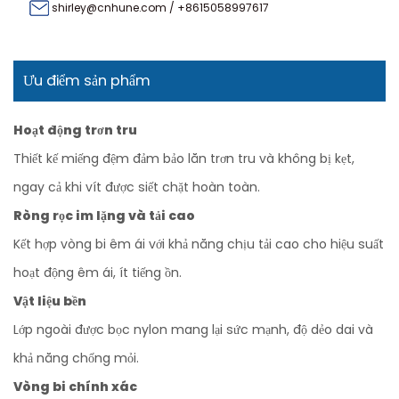
shirley@cnhune.com
/
+8615058997617
Ưu điểm sản phẩm
Hoạt động trơn tru
Thiết kế miếng đệm đảm bảo lăn trơn tru và không bị kẹt,
ngay cả khi vít được siết chặt hoàn toàn.
Ròng rọc im lặng và tải cao
Kết hợp vòng bi êm ái với khả năng chịu tải cao cho hiệu suất
hoạt động êm ái, ít tiếng ồn.
Vật liệu bền
Lớp ngoài được bọc nylon mang lại sức mạnh, độ dẻo dai và
khả năng chống mỏi.
Vòng bi chính xác