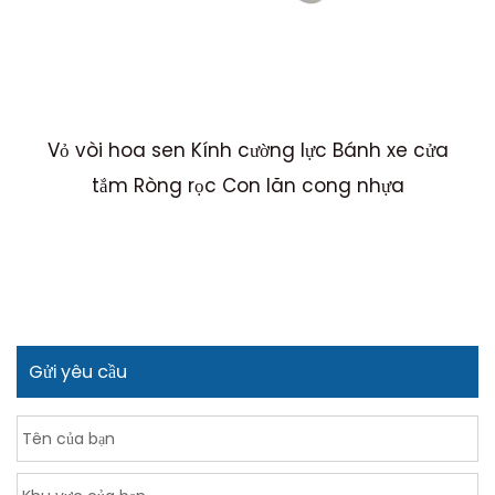
Vỏ vòi hoa sen Kính cường lực Bánh xe cửa
M
tắm Ròng rọc Con lăn cong nhựa
Gửi yêu cầu