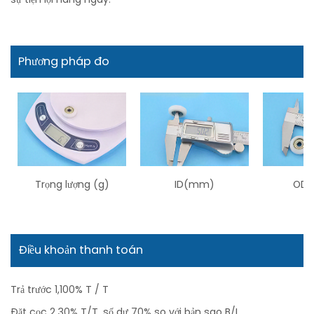
Phương pháp đo
Trọng lượng (g)
ID(mm)
OD 
Điều khoản thanh toán
Trả trước 1,100% T / T
Đặt cọc 2,30% T/T, số dư 70% so với bản sao B/L