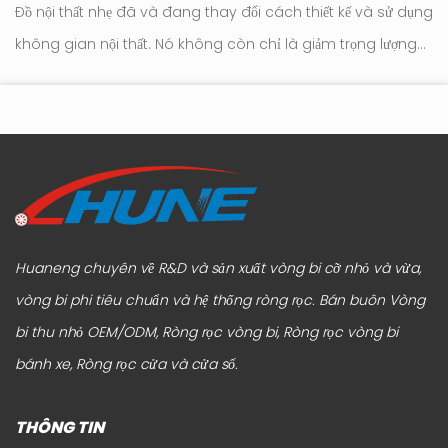
Đồ nội thất nhẹ đã và đang thay đổi cách thiết kế và sử dụng
Con l
không gian nội thất. Nó không còn chỉ là giảm trọng lượng
tr
tới
hay đơn giản hóa ngoại hình. Trọng tâm hiện đang chuyển
hú
sang cách đồ nộ...
Huaneng chuyên về R&D và sản xuất vòng bi cỡ nhỏ và vừa,
vòng bi phi tiêu chuẩn và hệ thống ròng rọc.
Bán buôn Vòng
bi thu nhỏ OEM/ODM, Ròng rọc vòng bi, Ròng rọc vòng bi
bánh xe, Ròng rọc cửa và cửa sổ
.
THÔNG TIN