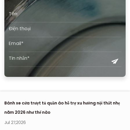
Bánh xe cửa trượt tủ quần áo hỗ trợ xu hướng nội thất nhẹ
Nơ
năm 2026 như thế nào
hi
Jul 27,2026
Ju