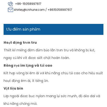
+86-15058997617
shirley@cnhune.com
/
+8615058997617
Ưu điểm sản phẩm
Hoạt động trơn tru
Thiết kế miếng đệm đảm bảo lăn trơn tru và không bị kẹt,
ngay cả khi vít được siết chặt hoàn toàn.
Ròng rọc im lặng và tải cao
Kết hợp vòng bi êm ái với khả năng chịu tải cao cho hiệu suất
hoạt động êm ái, ít tiếng ồn.
Vật liệu bền
Lớp ngoài được bọc nylon mang lại sức mạnh, độ dẻo dai và
khả năng chống mỏi.