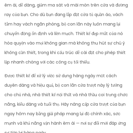
êm ái, dễ dàng, giảm ma sát và mài mòn trên cửa và đường
ray của bạn. Cho dù bạn đang lắp đặt cửa tủ quần áo, vách
tắm hay vách ngăn phòng, bộ con lăn này luôn mang lại
chuyển động ổn định và liền mạch. Thiết kế đẹp mắt của nó
hòa quyện vào mọi không gian mà không thu hút sự chú ý
không cần thiết, trong khi cấu trúc dễ cài đặt cho phép thiết
lập nhanh chóng với các công cụ tối thiểu.
Được thiết kế để xử lý việc sử dụng hàng ngày một cách
duyên dáng và hiệu quả, bộ con lăn cửa trượt này lý tưởng
cho chủ nhà, nhà thiết kế nội thất và nhà thầu coi trọng chức
năng, kiểu dáng và tuổi thọ. Hãy nâng cấp cửa trượt của bạn
ngay hôm nay bằng giải pháp mang lại độ chính xác, sức
mạnh và khả năng vận hành êm ái — nơi sự đổi mới đáp ứng
sự tiện lợi hàng ngày.