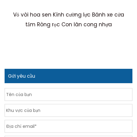
Vỏ vòi hoa sen Kính cường lực Bánh xe cửa
M
tắm Ròng rọc Con lăn cong nhựa
Gửi yêu cầu