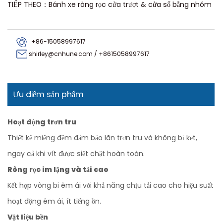
TIẾP THEO：Bánh xe ròng rọc cửa trượt & cửa sổ bằng nhôm
+86-15058997617
shirley@cnhune.com
/
+8615058997617
Ưu điểm sản phẩm
Hoạt động trơn tru
Thiết kế miếng đệm đảm bảo lăn trơn tru và không bị kẹt,
ngay cả khi vít được siết chặt hoàn toàn.
Ròng rọc im lặng và tải cao
Kết hợp vòng bi êm ái với khả năng chịu tải cao cho hiệu suất
hoạt động êm ái, ít tiếng ồn.
Vật liệu bền