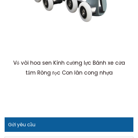
Vỏ vòi hoa sen Kính cường lực Bánh xe cửa
M
tắm Ròng rọc Con lăn cong nhựa
Gửi yêu cầu