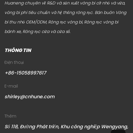
Huaneng chuyên về R&D và sản xuất vòng bi cỡ nhỏ và vừa,
vòng bi phi tiêu chuẩn và hệ thống ròng rọc.
Bán buôn Vòng
bi thu nhỏ OEM/ODM, Ròng rọc vòng bi, Ròng rọc vòng bi
bánh xe, Ròng rọc cửa và cửa sổ
.
THÔNG TIN
Điện thoại
+86-15058997617
E-mail
shirley@cnhune.com
Thêm
Số 118, Đường Phát triển, Khu công nghiệp Wengyang,