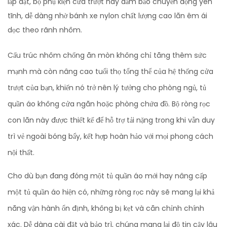
lắp đặt, bộ phụ kiện cửa trượt này đảm bảo chuyển động yên
tĩnh, dễ dàng nhờ bánh xe nylon chất lượng cao lăn êm ái
dọc theo rãnh nhôm.
Cấu trúc nhôm chống ăn mòn không chỉ tăng thêm sức
mạnh mà còn nâng cao tuổi thọ tổng thể của hệ thống cửa
trượt của bạn, khiến nó trở nên lý tưởng cho phòng ngủ, tủ
quần áo không cửa ngăn hoặc phòng chứa đồ. Bộ ròng rọc
con lăn này được thiết kế để hỗ trợ tải nặng trong khi vẫn duy
trì vẻ ngoài bóng bẩy, kết hợp hoàn hảo với mọi phong cách
nội thất.
Cho dù bạn đang đóng một tủ quần áo mới hay nâng cấp
một tủ quần áo hiện có, những ròng rọc này sẽ mang lại khả
năng vận hành ổn định, không bị kẹt và căn chỉnh chính
xác. Dễ dàng cài đặt và bảo trì, chúng mang lại độ tin cậy lâu