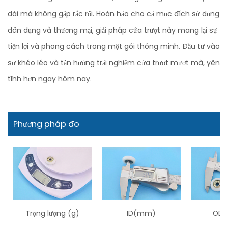
dài mà không gặp rắc rối. Hoàn hảo cho cả mục đích sử dụng
dân dụng và thương mại, giải pháp cửa trượt này mang lại sự
tiện lợi và phong cách trong một gói thông minh. Đầu tư vào
sự khéo léo và tận hưởng trải nghiệm cửa trượt mượt mà, yên
tĩnh hơn ngay hôm nay.
Phương pháp đo
Trọng lượng (g)
ID(mm)
OD 