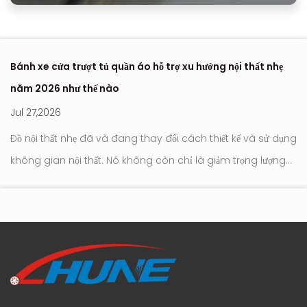
Bánh xe cửa trượt tủ quần áo hỗ trợ xu hướng nội thất nhẹ
Nơ
năm 2026 như thế nào
hi
Jul 27,2026
Ju
Đồ nội thất nhẹ đã và đang thay đổi cách thiết kế và sử dụng
Con l
không gian nội thất. Nó không còn chỉ là giảm trọng lượng
tr
tới
hay đơn giản hóa ngoại hình. Trọng tâm hiện đang chuyển
hú
sang cách đồ nộ...