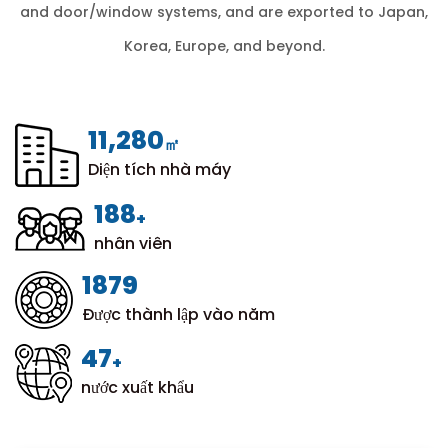
and door/window systems, and are exported to Japan,
Korea, Europe, and beyond.
12,000
㎡
Diện tích nhà máy
200
+
nhân viên
1999
Được thành lập vào năm
50
+
nước xuất khẩu