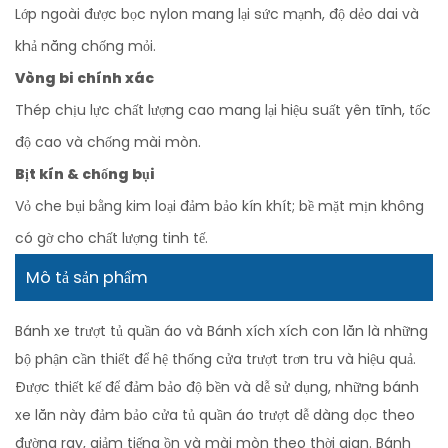
Lớp ngoài được bọc nylon mang lại sức mạnh, độ dẻo dai và
khả năng chống mỏi.
Vòng bi chính xác
Thép chịu lực chất lượng cao mang lại hiệu suất yên tĩnh, tốc
độ cao và chống mài mòn.
Bịt kín & chống bụi
Vỏ che bụi bằng kim loại đảm bảo kín khít; bề mặt mịn không
có gờ cho chất lượng tinh tế.
Mô tả sản phẩm
Bánh xe trượt tủ quần áo và Bánh xích xích con lăn là những
bộ phận cần thiết để hệ thống cửa trượt trơn tru và hiệu quả.
Được thiết kế để đảm bảo độ bền và dễ sử dụng, những bánh
xe lăn này đảm bảo cửa tủ quần áo trượt dễ dàng dọc theo
đường ray, giảm tiếng ồn và mài mòn theo thời gian. Bánh