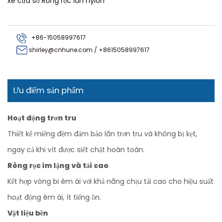
xe cửa sổ Ròng rọc lăn nylon
+86-15058997617
shirley@cnhune.com
/
+8615058997617
Ưu điểm sản phẩm
Hoạt động trơn tru
Thiết kế miếng đệm đảm bảo lăn trơn tru và không bị kẹt,
ngay cả khi vít được siết chặt hoàn toàn.
Ròng rọc im lặng và tải cao
Kết hợp vòng bi êm ái với khả năng chịu tải cao cho hiệu suất
hoạt động êm ái, ít tiếng ồn.
Vật liệu bền