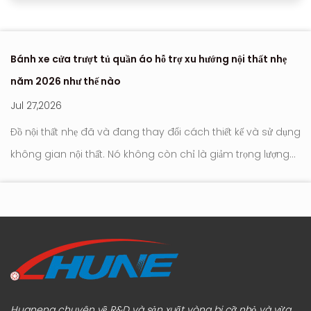
Bánh xe cửa trượt tủ quần áo hỗ trợ xu hướng nội thất nhẹ
Nơ
năm 2026 như thế nào
hi
Jul 27,2026
Ju
Đồ nội thất nhẹ đã và đang thay đổi cách thiết kế và sử dụng
Con l
không gian nội thất. Nó không còn chỉ là giảm trọng lượng
tr
tới
hay đơn giản hóa ngoại hình. Trọng tâm hiện đang chuyển
hú
sang cách đồ nộ...
Huaneng chuyên về R&D và sản xuất vòng bi cỡ nhỏ và vừa,