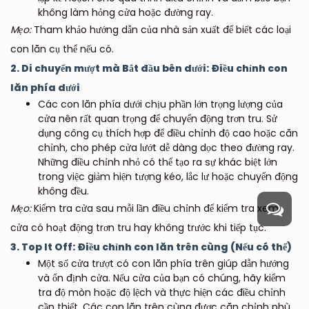
không làm hỏng cửa hoặc đường ray.
Mẹo:
Tham khảo hướng dẫn của nhà sản xuất để biết các loại
con lăn cụ thể nếu có.
2. Di chuyển mượt mà Bắt đầu bên dưới: Điều chỉnh con
lăn phía dưới
Các con lăn phía dưới chịu phần lớn trọng lượng của
cửa nên rất quan trọng để chuyển động trơn tru. Sử
dụng công cụ thích hợp để điều chỉnh độ cao hoặc căn
chỉnh, cho phép cửa lướt dễ dàng dọc theo đường ray.
Những điều chỉnh nhỏ có thể tạo ra sự khác biệt lớn
trong việc giảm hiện tượng kéo, lắc lư hoặc chuyển động
không đều.
Mẹo:
Kiểm tra cửa sau mỗi lần điều chỉnh để kiểm tra xem
cửa có hoạt động trơn tru hay không trước khi tiếp tục.
3. Top It Off: Điều chỉnh con lăn trên cùng (Nếu có thể)
Một số cửa trượt có con lăn phía trên giúp dẫn hướng
và ổn định cửa. Nếu cửa của bạn có chúng, hãy kiểm
tra độ mòn hoặc độ lệch và thực hiện các điều chỉnh
cần thiết. Các con lăn trên cùng được căn chỉnh phù