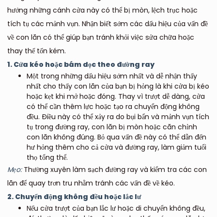
hướng những cánh cửa này có thể bị mòn, lệch trục hoặc
tích tụ các mảnh vụn. Nhận biết sớm các dấu hiệu của vấn đề
về con lăn có thể giúp bạn tránh khỏi việc sửa chữa hoặc
thay thế tốn kém.
1. Cửa kéo hoặc bám dọc theo đường ray
Một trong những dấu hiệu sớm nhất và dễ nhận thấy
nhất cho thấy con lăn của bạn bị hỏng là khi cửa bị kéo
hoặc kẹt khi mở hoặc đóng. Thay vì trượt dễ dàng, cửa
có thể cần thêm lực hoặc tạo ra chuyển động không
đều. Điều này có thể xảy ra do bụi bẩn và mảnh vụn tích
tụ trong đường ray, con lăn bị mòn hoặc căn chỉnh
con lăn không đúng. Bỏ qua vấn đề này có thể dẫn đến
hư hỏng thêm cho cả cửa và đường ray, làm giảm tuổi
thọ tổng thể.
Mẹo:
Thường xuyên làm sạch đường ray và kiểm tra các con
lăn để quay trơn tru nhằm tránh các vấn đề về kéo.
2. Chuyển động không đều hoặc lắc lư
Nếu cửa trượt của bạn lắc lư hoặc di chuyển không đều,