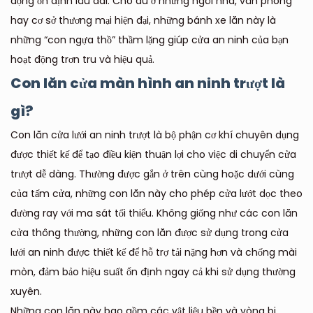
động ổn định lâu dài. Cho dù ở những ngôi nhà, văn phòng
hay cơ sở thương mại hiện đại, những bánh xe lăn này là
những “con ngựa thồ” thầm lặng giúp cửa an ninh của bạn
hoạt động trơn tru và hiệu quả.
Con lăn cửa màn hình an ninh trượt là
gì?
Con lăn cửa lưới an ninh trượt là bộ phận cơ khí chuyên dụng
được thiết kế để tạo điều kiện thuận lợi cho việc di chuyển cửa
trượt dễ dàng. Thường được gắn ở trên cùng hoặc dưới cùng
của tấm cửa, những con lăn này cho phép cửa lướt dọc theo
đường ray với ma sát tối thiểu. Không giống như các con lăn
cửa thông thường, những con lăn được sử dụng trong cửa
lưới an ninh được thiết kế để hỗ trợ tải nặng hơn và chống mài
mòn, đảm bảo hiệu suất ổn định ngay cả khi sử dụng thường
xuyên.
Những con lăn này bao gồm các vật liệu bền và vòng bi