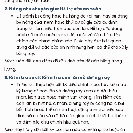
tăng thêm sự an toàn.
2. Nâng như chuyên gia: Hỗ trợ cửa an toàn
Để tránh bị căng hoặc hư hỏng do tai nạn, hãy sử dụng
bộ nâng cửa, nêm hoặc khối đỡ để giữ cửa cố định
trong khi làm việc trên các con lăn. Hỗ trợ cửa đúng
cách sẽ ngăn ngừa sự rơi đột ngột và đảm bảo điều
chỉnh căn chỉnh chính xác. Bước này đặc biệt quan
trọng đối với các cửa an ninh nặng hơn, có thể khó xử lý
bằng tay.
Mẹo:
Luôn đặt các điểm đỡ đều dưới cửa để cân bằng trọng
lượng.
3. Kiểm tra sự cố: Kiểm tra con lăn và đường ray
Trước khi thực hiện bất kỳ điều chỉnh nào, hãy kiểm tra
kỹ lưỡng cả con lăn và đường ray xem có dấu hiệu
mòn, lệch trục hoặc mảnh vụn không. Tìm kiếm các
con lăn bị nứt hoặc mòn, đường ray bị cong hoặc bụi
bẩn tích tụ có thể cản trở hoạt động trơn tru. Việc xác
định sớm các vấn đề tiềm ẩn giúp tránh thiệt hại thêm
và đảm bảo điều chỉnh hiệu quả hơn.
Mẹo:
Hãy lưu ý đến bất kỳ con lăn nào có vẻ lỏng lẻo hoặc ồn