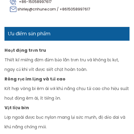
+86-15058997617
shirley@cnhune.com
/
+8615058997617
Ưu điểm sản phẩm
Hoạt động trơn tru
Thiết kế miếng đệm đảm bảo lăn trơn tru và không bị kẹt,
ngay cả khi vít được siết chặt hoàn toàn.
Ròng rọc im lặng và tải cao
Kết hợp vòng bi êm ái với khả năng chịu tải cao cho hiệu suất
hoạt động êm ái, ít tiếng ồn.
Vật liệu bền
Lớp ngoài được bọc nylon mang lại sức mạnh, độ dẻo dai và
khả năng chống mỏi.