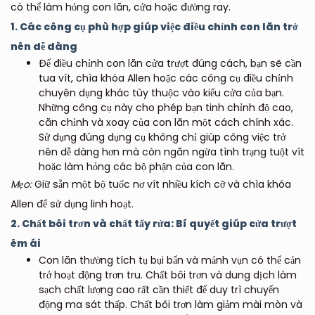
có thể làm hỏng con lăn, cửa hoặc đường ray.
1. Các công cụ phù hợp giúp việc điều chỉnh con lăn trở
nên dễ dàng
Để điều chỉnh con lăn cửa trượt đúng cách, bạn sẽ cần
tua vít, chìa khóa Allen hoặc các công cụ điều chỉnh
chuyên dụng khác tùy thuộc vào kiểu cửa của bạn.
Những công cụ này cho phép bạn tinh chỉnh độ cao,
căn chỉnh và xoay của con lăn một cách chính xác.
Sử dụng đúng dụng cụ không chỉ giúp công việc trở
nên dễ dàng hơn mà còn ngăn ngừa tình trạng tuột vít
hoặc làm hỏng các bộ phận của con lăn.
Mẹo:
Giữ sẵn một bộ tuốc nơ vít nhiều kích cỡ và chìa khóa
Allen để sử dụng linh hoạt.
2. Chất bôi trơn và chất tẩy rửa: Bí quyết giúp cửa trượt
êm ái
Con lăn thường tích tụ bụi bẩn và mảnh vụn có thể cản
trở hoạt động trơn tru. Chất bôi trơn và dung dịch làm
sạch chất lượng cao rất cần thiết để duy trì chuyển
động ma sát thấp. Chất bôi trơn làm giảm mài mòn và