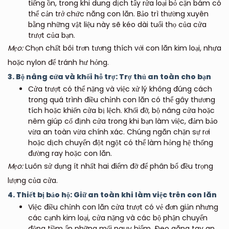
tiếng ồn, trong khi dung dịch tẩy rửa loại bỏ cặn bám có
thể cản trở chức năng con lăn. Bảo trì thường xuyên
bằng những vật liệu này sẽ kéo dài tuổi thọ của cửa
trượt của bạn.
Mẹo:
Chọn chất bôi trơn tương thích với con lăn kim loại, nhựa
hoặc nylon để tránh hư hỏng.
3. Bộ nâng cửa và khối hỗ trợ: Trợ thủ an toàn cho bạn
Cửa trượt có thể nặng và việc xử lý không đúng cách
trong quá trình điều chỉnh con lăn có thể gây thương
tích hoặc khiến cửa bị lệch. Khối đỡ, bộ nâng cửa hoặc
nêm giúp cố định cửa trong khi bạn làm việc, đảm bảo
vừa an toàn vừa chính xác. Chúng ngăn chặn sự rơi
hoặc dịch chuyển đột ngột có thể làm hỏng hệ thống
đường ray hoặc con lăn.
Mẹo:
Luôn sử dụng ít nhất hai điểm đỡ để phân bổ đều trọng
lượng của cửa.
4. Thiết bị bảo hộ: Giữ an toàn khi làm việc trên con lăn
Việc điều chỉnh con lăn cửa trượt có vẻ đơn giản nhưng
các cạnh kim loại, cửa nặng và các bộ phận chuyển
động tiềm ẩn những mối nguy hiểm. Đeo găng tay an