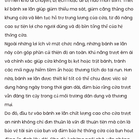
trở nên khó di chuyển, bị lệch hoặc dễ bị hao mòn sớm. Thiết
kế bánh xe lăn giúp giảm thiểu ma sát, giảm căng thẳng cho
khung cửa và liên tục hỗ trợ trọng lượng của cửa, từ đó nâng
cao sự tiện lợi cho người dùng và độ bền tổng thể của hệ
thống cửa.
Ngoài những lợi ích về mặt chức năng, những bánh xe lăn
này còn góp phần cải thiện độ an toàn. Khả năng trượt êm ái
và chính xác giúp cửa không bị kẹt hoặc trật bánh, tránh
các mối nguy hiểm tiềm ẩn hoặc thương tích do tai nạn. Hơn
nữa, bánh xe lăn được thiết kế tốt có thể chịu được việc sử
dụng hàng ngày trong thời gian dài, đảm bảo rằng cửa trượt
vẫn đáng tin cậy trong cả môi trường dân dụng và thương
mại.
Do đó, đầu tư vào bánh xe lăn chất lượng cao cho cửa trượt
an ninh không chỉ đơn thuần là vấn đề thuận tiện mà còn là
bảo vệ tài sản của bạn và đảm bảo hệ thống cửa của bạn hoạt