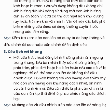
đó thường là dấu hiệu rõ ràng cho thấy các con lăn bị
lệch hoặc bị mòn. Chuyển động không đều không chỉ
ảnh hưởng đến khả năng sử dụng mà còn ảnh hưởng
đến sự an toàn, vì cửa có thể đột ngột lệch khỏi đường
ray hoặc trở nên khó vận hành. Vấn đề này đặc biệt phổ
biến ở những cửa được sử dụng thường xuyên hoặc
mang các tấm nặng.
Mẹo:
Kiểm tra xem các con lăn có quay tự do hay không và
điều chỉnh độ cao hoặc căn chỉnh để ổn định cửa.
3. Cửa lệch với khung
Một cửa trượt hoạt động bình thường phải nằm ngang
trong khung. Nếu bạn nhận thấy các khoảng trống ở
phía trên, phía dưới hoặc hai bên hoặc nếu cửa có vẻ bị
nghiêng thì có thể các con lăn đã không thể điều
chỉnh được. Độ lệch không chỉ ảnh hưởng đến thẩm mỹ
mà còn ảnh hưởng đến khả năng cách nhiệt, an ninh
và vận hành êm ái. Điều cần thiết là phải căn chỉnh lại
các con lăn kịp thời để khôi phục chức năng cửa thích
hợp.
Mẹo:
Sử dụng các vít điều chỉnh trên các con lăn để nâng, hạ