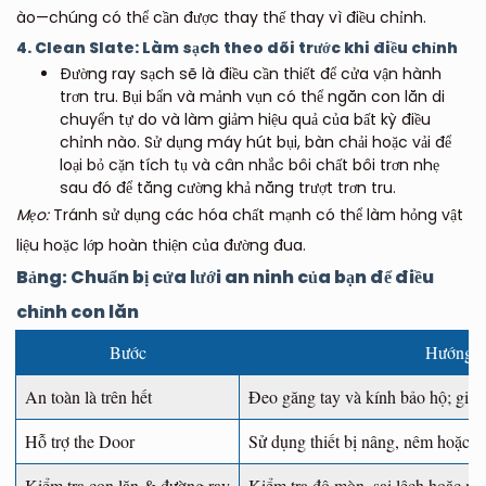
ào—chúng có thể cần được thay thế thay vì điều chỉnh.
4. Clean Slate: Làm sạch theo dõi trước khi điều chỉnh
Đường ray sạch sẽ là điều cần thiết để cửa vận hành
trơn tru. Bụi bẩn và mảnh vụn có thể ngăn con lăn di
chuyển tự do và làm giảm hiệu quả của bất kỳ điều
chỉnh nào. Sử dụng máy hút bụi, bàn chải hoặc vải để
loại bỏ cặn tích tụ và cân nhắc bôi chất bôi trơn nhẹ
sau đó để tăng cường khả năng trượt trơn tru.
Mẹo:
Tránh sử dụng các hóa chất mạnh có thể làm hỏng vật
liệu hoặc lớp hoàn thiện của đường đua.
Bảng: Chuẩn bị cửa lưới an ninh của bạn để điều
chỉnh con lăn
Bước
Hướng d
An toàn là trên hết
Đeo găng tay và kính bảo hộ; giữ 
Hỗ trợ the Door
Sử dụng thiết bị nâng, nêm hoặc k
Kiểm tra con lăn & đường ray
Kiểm tra độ mòn, sai lệch hoặc m