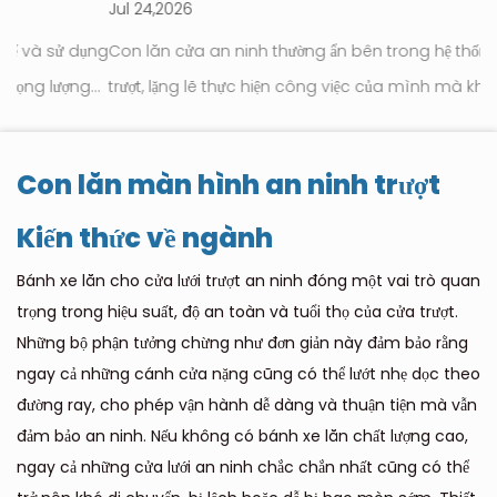
Jul 24,2026
Ju
ụng
Con lăn cửa an ninh thường ẩn bên trong hệ thống cửa
C
trượt, lặng lẽ thực hiện công việc của mình mà không thu
nh
n
hút sự chú ý. Hầu hết mọi người chỉ nghĩ đến chúng khi cá...
c
tr
Con lăn màn hình an ninh trượt
Kiến thức về ngành
Bánh xe lăn cho cửa lưới trượt an ninh đóng một vai trò quan
trọng trong hiệu suất, độ an toàn và tuổi thọ của cửa trượt.
Những bộ phận tưởng chừng như đơn giản này đảm bảo rằng
ngay cả những cánh cửa nặng cũng có thể lướt nhẹ dọc theo
đường ray, cho phép vận hành dễ dàng và thuận tiện mà vẫn
đảm bảo an ninh. Nếu không có bánh xe lăn chất lượng cao,
ngay cả những cửa lưới an ninh chắc chắn nhất cũng có thể