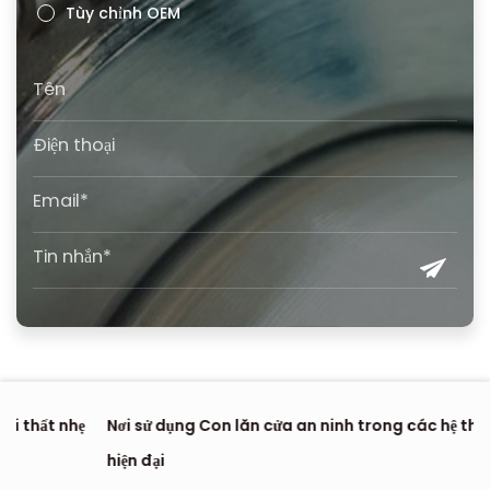
Tùy chỉnh OEM
Nơi sử dụng Con lăn cửa an ninh trong các hệ thống ra vào
Co
hiện đại
th