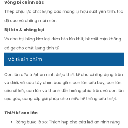
Vòng bi chính xác
Thép chịu lực chất lượng cao mang lại hiệu suất yên tĩnh, tốc
độ cao và chống mài mòn.
Bịt kín & chống bụi
Vỏ che bụi bằng kim loại đảm bảo kín khít; bề mặt mịn không
có gờ cho chất lượng tinh tế.
Mô tả sản phẩm
Con lăn cửa trượt an ninh được thiết kế cho cả ứng dụng trên
và dưới, với các tùy chọn bao gồm con lăn cửa bay, con lăn
cửa sổ lưới, con lăn và thanh dẫn hướng phía trên, và con lăn
cọc góc, cung cấp giải pháp cho nhiều hệ thống cửa trượt.
Thiết kế con lăn
Ròng buộc lò xo: Thích hợp cho cửa lưới an ninh nặng,