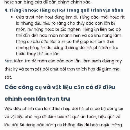
hoặc san bằng cửa để căn chỉnh chính xác.
4. Tiếng ồn hoặc tiếng cọt kẹt trong quá trình vận hành
Cửa trượt nên hoạt động êm ái. Tiếng cào, mài hoặc rít
là những dấu hiệu rõ ràng cho thấy các con lăn bị
mòn, hư hỏng hoặc bị tắc nghẽn. Tiếng ồn liên tục có
thể dẫn đến hao mòn nhanh hơn và có khả năng làm
hỏng cơ cấu cửa. Bôi trơn có thể giúp ích tạm thời
nhưng tiếng ồn dai dẳng thường đòi hỏi phải kiểm tra
hoặc thay thế con lăn.
Mẹo:
Kiểm tra độ mòn của các con lăn, làm sạch đường ray
thật kỹ và xem xét bôi chất bôi trơn thích hợp để giảm ma
sát.
Các công cụ và vật liệu cần có để điều
chỉnh con lăn trơn tru
Việc điều chỉnh con lăn thích hợp đòi hỏi phải có bộ công cụ
và vật liệu phù hợp để đảm bảo kết quả an toàn, hiệu quả và
lâu dài. Sử dụng các công cụ không đầy đủ hoặc ngẫu hứng