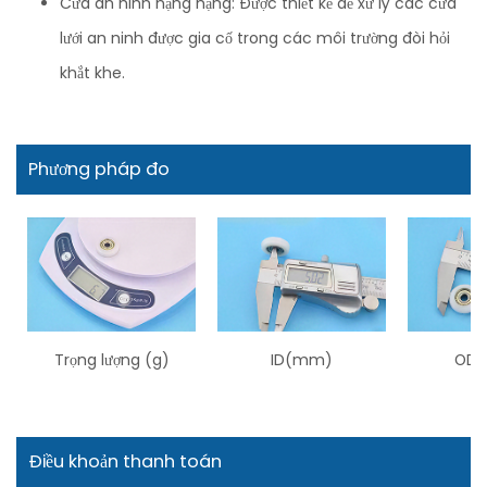
Cửa an ninh hạng nặng: Được thiết kế để xử lý các cửa
lưới an ninh được gia cố trong các môi trường đòi hỏi
khắt khe.
Phương pháp đo
Trọng lượng (g)
ID(mm)
OD 
Điều khoản thanh toán