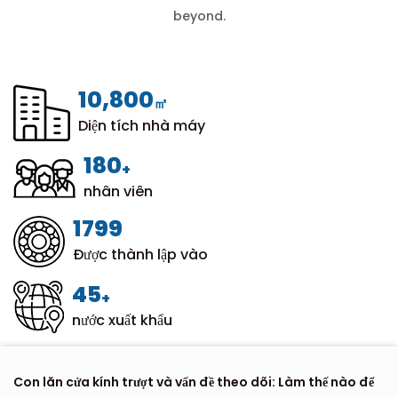
beyond.
12,000
㎡
Diện tích nhà máy
200
+
nhân viên
1999
Được thành lập vào
50
+
nước xuất khẩu
Con lăn cửa kính trượt và vấn đề theo dõi: Làm thế nào để
Nh