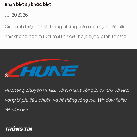
nhận biết sự khác biệt
th
Jul 20,2026
Ju
n
Cửa kính trượt là một trong những điều mà mọi người hầu
Cử
và
như không nghĩ tới khi mọi thứ đều hoạt động bình thường.
tí
Bạn mở nó, bạn đóng nó lại và nó lặng lẽ thực hiện công việc
c
h
của nó ở chế độ nền. Không có âm thanh, không có sự
nh
kháng cự, không cần chú ý. Đó thường là sự mong đợi bình
là
thường. Nhưng ...
cô
Huaneng chuyên về R&D và sản xuất vòng bi cỡ nhỏ và vừa,
vòng bi phi tiêu chuẩn và hệ thống ròng rọc.
Window Roller
Wholesaler
.
THÔNG TIN