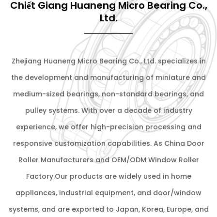
Chiết Giang Huaneng Micro Bearing Co.,
Ltd.
Zhejiang Huaneng Micro Bearing Co., Ltd. specializes in
the development and manufacturing of miniature and
medium-sized bearings, non-standard bearings, and
pulley systems. With over a decade of industry
experience, we offer high-precision processing and
responsive customization capabilities. As
China Door
Roller Manufacturers
and
OEM/ODM Window Roller
Factory
.Our products are widely used in home
appliances, industrial equipment, and door/window
systems, and are exported to Japan, Korea, Europe, and