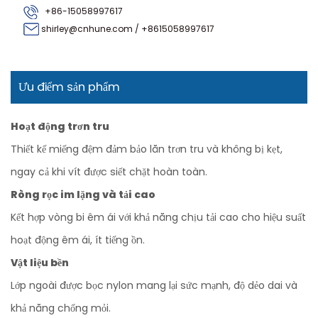
+86-15058997617
shirley@cnhune.com
/
+8615058997617
Ưu điểm sản phẩm
Hoạt động trơn tru
Thiết kế miếng đệm đảm bảo lăn trơn tru và không bị kẹt,
ngay cả khi vít được siết chặt hoàn toàn.
Ròng rọc im lặng và tải cao
Kết hợp vòng bi êm ái với khả năng chịu tải cao cho hiệu suất
hoạt động êm ái, ít tiếng ồn.
Vật liệu bền
Lớp ngoài được bọc nylon mang lại sức mạnh, độ dẻo dai và
khả năng chống mỏi.