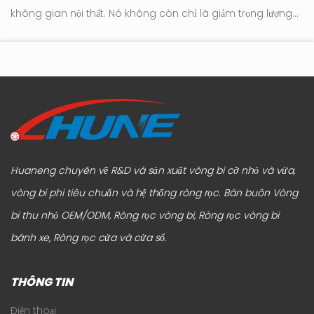
không gian nội thất. Nó không còn chỉ là giảm trọng lượng
tr
tới
hay đơn giản hóa ngoại hình. Trọng tâm hiện đang chuyển
hú
sang cách đồ nộ...
Huaneng chuyên về R&D và sản xuất vòng bi cỡ nhỏ và vừa,
vòng bi phi tiêu chuẩn và hệ thống ròng rọc.
Bán buôn Vòng
bi thu nhỏ OEM/ODM, Ròng rọc vòng bi, Ròng rọc vòng bi
bánh xe, Ròng rọc cửa và cửa sổ
.
THÔNG TIN
Điện thoại