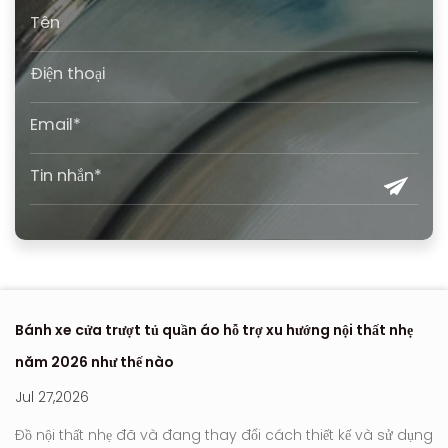
Bánh xe cửa trượt tủ quần áo hỗ trợ xu hướng nội thất nhẹ
Nơ
năm 2026 như thế nào
hi
Jul 27,2026
Ju
Đồ nội thất nhẹ đã và đang thay đổi cách thiết kế và sử dụng
Con l