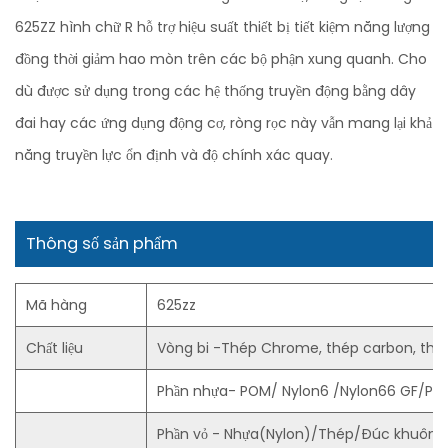
625ZZ hình chữ R hỗ trợ hiệu suất thiết bị tiết kiệm năng lượng
đồng thời giảm hao mòn trên các bộ phận xung quanh. Cho
dù được sử dụng trong các hệ thống truyền động bằng dây
đai hay các ứng dụng động cơ, ròng rọc này vẫn mang lại khả
năng truyền lực ổn định và độ chính xác quay.
Thông số sản phẩm
Mã hàng
625zz
Chất liệu
Vòng bi -Thép Chrome, thép carbon, thé
Phần nhựa- POM/ Nylon6 /Nylon66 GF/PU
Phần vỏ - Nhựa(Nylon)/Thép/Đúc khuôn 