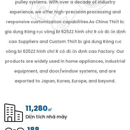
pulley systems. With over a decade of industry
experience, we offer high-precision processing and
responsive customization capabilities.As
China Thiết bị
gia dụng Ròng rọc vòng bi 625ZZ hình chữ R có độ ổn định
cao Suppliers
and
Custom Thiết bị gia dụng Ròng rọc
vòng bi 625ZZ hình chữ R có độ ổn định cao Factory
. Our
products are widely used in home appliances, industrial
equipment, and door/window systems, and are
exported to Japan, Korea, Europe, and beyond.
12,000
㎡
Diện tích nhà máy
200