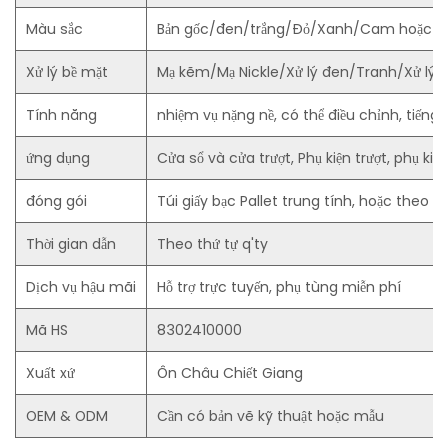
Màu sắc
Bản gốc/đen/trắng/Đỏ/Xanh/Cam hoặc th
Xử lý bề mặt
Mạ kẽm/Mạ Nickle/Xử lý đen/Tranh/Xử lý đi
Tính năng
nhiệm vụ nặng nề, có thể điều chỉnh, tiếng ồn
ứng dụng
Cửa sổ và cửa trượt, Phụ kiện trượt, phụ kiện 
đóng gói
Túi giấy bạc Pallet trung tính, hoặc theo
Thời gian dẫn
Theo thứ tự q'ty
Dịch vụ hậu mãi
Hỗ trợ trực tuyến, phụ tùng miễn phí
Mã HS
8302410000
Xuất xứ
Ôn Châu Chiết Giang
OEM & ODM
Cần có bản vẽ kỹ thuật hoặc mẫu