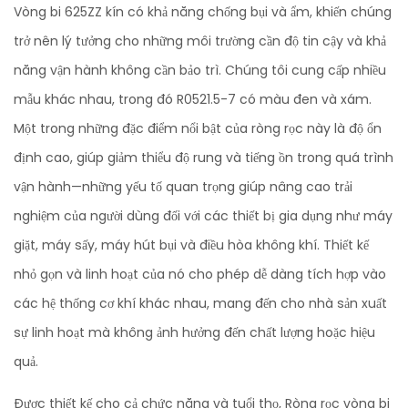
Vòng bi 625ZZ kín có khả năng chống bụi và ẩm, khiến chúng
trở nên lý tưởng cho những môi trường cần độ tin cậy và khả
năng vận hành không cần bảo trì. Chúng tôi cung cấp nhiều
mẫu khác nhau, trong đó R0521.5-7 có màu đen và xám.
Một trong những đặc điểm nổi bật của ròng rọc này là độ ổn
định cao, giúp giảm thiểu độ rung và tiếng ồn trong quá trình
vận hành—những yếu tố quan trọng giúp nâng cao trải
nghiệm của người dùng đối với các thiết bị gia dụng như máy
giặt, máy sấy, máy hút bụi và điều hòa không khí. Thiết kế
nhỏ gọn và linh hoạt của nó cho phép dễ dàng tích hợp vào
các hệ thống cơ khí khác nhau, mang đến cho nhà sản xuất
sự linh hoạt mà không ảnh hưởng đến chất lượng hoặc hiệu
quả.
Được thiết kế cho cả chức năng và tuổi thọ, Ròng rọc vòng bi