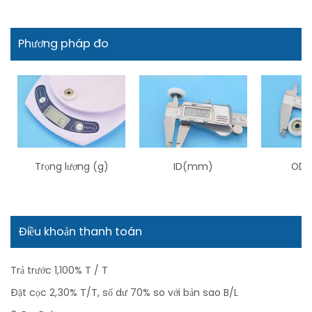
Phương pháp đo
Trọng lượng (g)
ID(mm)
OD 
Điều khoản thanh toán
Trả trước 1,100% T / T
Đặt cọc 2,30% T/T, số dư 70% so với bản sao B/L