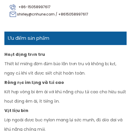
+86-15058997617
shirley@cnhune.com
/
+8615058997617
Ưu điểm sản phẩm
Hoạt động trơn tru
Thiết kế miếng đệm đảm bảo lăn trơn tru và không bị kẹt,
ngay cả khi vít được siết chặt hoàn toàn.
Ròng rọc im lặng và tải cao
Kết hợp vòng bi êm ái với khả năng chịu tải cao cho hiệu suất
hoạt động êm ái, ít tiếng ồn.
Vật liệu bền
Lớp ngoài được bọc nylon mang lại sức mạnh, độ dẻo dai và
khả năng chống mỏi.