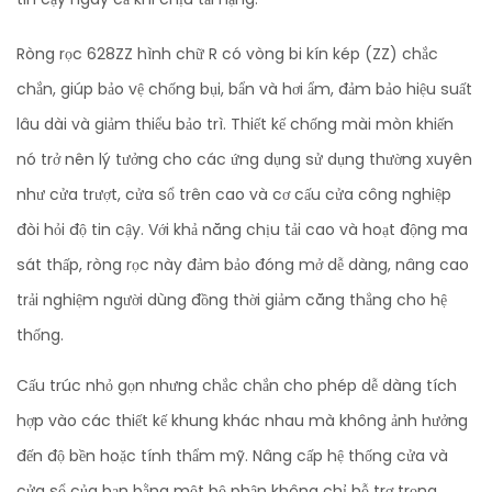
Ròng rọc 628ZZ hình chữ R có vòng bi kín kép (ZZ) chắc
chắn, giúp bảo vệ chống bụi, bẩn và hơi ẩm, đảm bảo hiệu suất
lâu dài và giảm thiểu bảo trì. Thiết kế chống mài mòn khiến
nó trở nên lý tưởng cho các ứng dụng sử dụng thường xuyên
như cửa trượt, cửa sổ trên cao và cơ cấu cửa công nghiệp
đòi hỏi độ tin cậy. Với khả năng chịu tải cao và hoạt động ma
sát thấp, ròng rọc này đảm bảo đóng mở dễ dàng, nâng cao
trải nghiệm người dùng đồng thời giảm căng thẳng cho hệ
thống.
Cấu trúc nhỏ gọn nhưng chắc chắn cho phép dễ dàng tích
hợp vào các thiết kế khung khác nhau mà không ảnh hưởng
đến độ bền hoặc tính thẩm mỹ. Nâng cấp hệ thống cửa và
cửa sổ của bạn bằng một bộ phận không chỉ hỗ trợ trọng