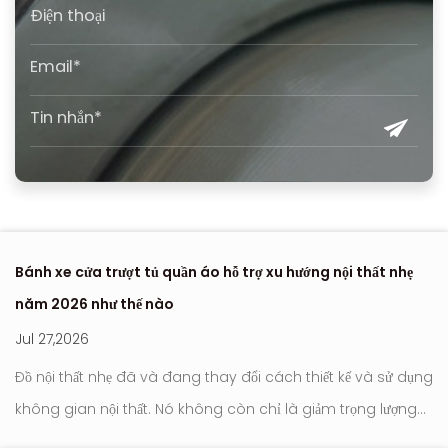
Bánh xe cửa trượt tủ quần áo hỗ trợ xu hướng nội thất nhẹ
Nơ
năm 2026 như thế nào
hi
Jul 27,2026
Ju
Đồ nội thất nhẹ đã và đang thay đổi cách thiết kế và sử dụng
Con l
không gian nội thất. Nó không còn chỉ là giảm trọng lượng
tr
tới
hay đơn giản hóa ngoại hình. Trọng tâm hiện đang chuyển
hú