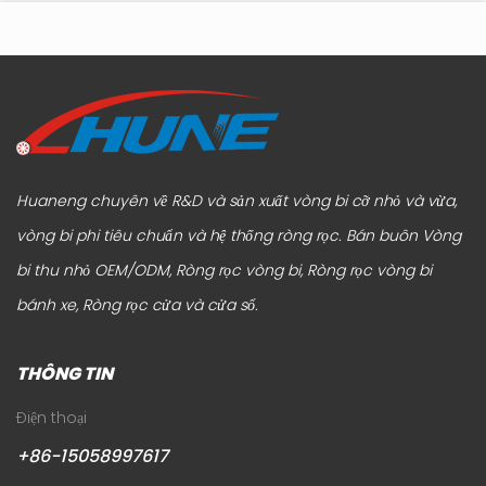
sang cách đồ nộ...
Huaneng chuyên về R&D và sản xuất vòng bi cỡ nhỏ và vừa,
vòng bi phi tiêu chuẩn và hệ thống ròng rọc.
Bán buôn Vòng
bi thu nhỏ OEM/ODM, Ròng rọc vòng bi, Ròng rọc vòng bi
bánh xe, Ròng rọc cửa và cửa sổ
.
THÔNG TIN
Điện thoại
+86-15058997617