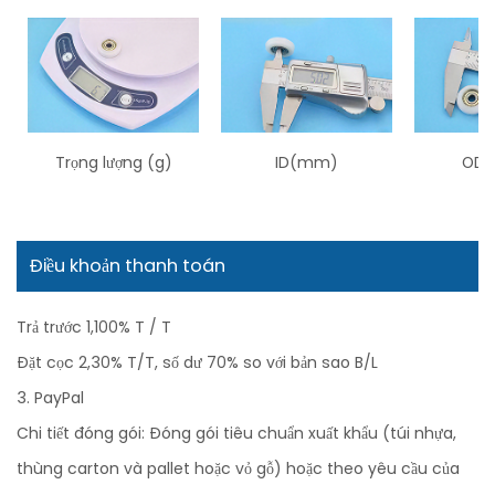
Trọng lượng (g)
ID(mm)
OD 
Điều khoản thanh toán
Trả trước 1,100% T / T
Đặt cọc 2,30% T/T, số dư 70% so với bản sao B/L
3. PayPal
Chi tiết đóng gói: Đóng gói tiêu chuẩn xuất khẩu (túi nhựa,
thùng carton và pallet hoặc vỏ gỗ) hoặc theo yêu cầu của