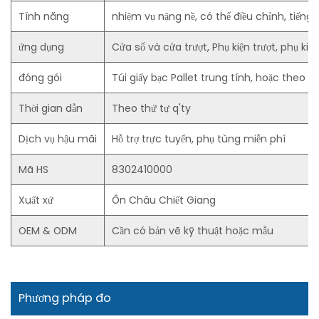
Tính năng
nhiệm vụ nặng nề, có thể điều chỉnh, tiếng ồn
ứng dụng
Cửa sổ và cửa trượt, Phụ kiện trượt, phụ kiện 
đóng gói
Túi giấy bạc Pallet trung tính, hoặc theo
Thời gian dẫn
Theo thứ tự q'ty
Dịch vụ hậu mãi
Hỗ trợ trực tuyến, phụ tùng miễn phí
Mã HS
8302410000
Xuất xứ
Ôn Châu Chiết Giang
OEM & ODM
Cần có bản vẽ kỹ thuật hoặc mẫu
Phương pháp đo