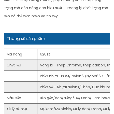
lượng mà còn nâng cao hiệu suất — mang lại chất lượng mà
bạn có thể cảm nhận và tin cậy.
Thông số sản phẩm
Mã hàng
628zz
Chất liệu
Vòng bi -Thép Chrome, thép carbon, thé
Phần nhựa- POM/ Nylon6 /Nylon66 GF/PU
Phần vỏ - Nhựa(Nylon)/Thép/Đúc khuôn 
Màu sắc
Bản gốc/đen/trắng/Đỏ/Xanh/Cam hoặc th
Xử lý bề mặt
Mạ kẽm/Mạ Nickle/Xử lý đen/Tranh/Xử lý đi