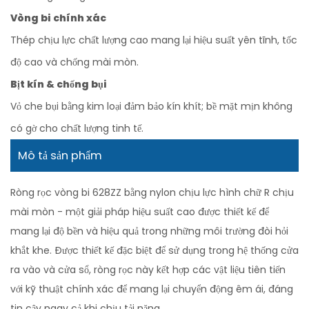
Vòng bi chính xác
Thép chịu lực chất lượng cao mang lại hiệu suất yên tĩnh, tốc
độ cao và chống mài mòn.
Bịt kín & chống bụi
Vỏ che bụi bằng kim loại đảm bảo kín khít; bề mặt mịn không
có gờ cho chất lượng tinh tế.
Mô tả sản phẩm
Ròng rọc vòng bi 628ZZ bằng nylon chịu lực hình chữ R chịu
mài mòn - một giải pháp hiệu suất cao được thiết kế để
mang lại độ bền và hiệu quả trong những môi trường đòi hỏi
khắt khe. Được thiết kế đặc biệt để sử dụng trong hệ thống cửa
ra vào và cửa sổ, ròng rọc này kết hợp các vật liệu tiên tiến
với kỹ thuật chính xác để mang lại chuyển động êm ái, đáng
tin cậy ngay cả khi chịu tải nặng.