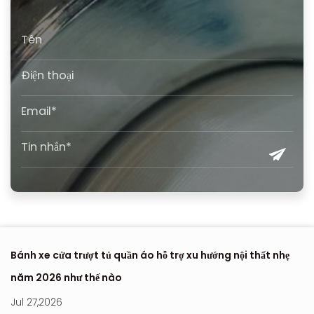
Bánh xe cửa trượt tủ quần áo hỗ trợ xu hướng nội thất nhẹ
Nơ
năm 2026 như thế nào
hi
Jul 27,2026
Ju