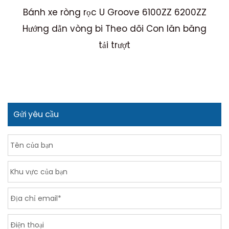
n
Bánh xe ròng rọc U Groove 6100ZZ 6200ZZ
R
Hướng dẫn vòng bi Theo dõi Con lăn băng
tải trượt
Gửi yêu cầu