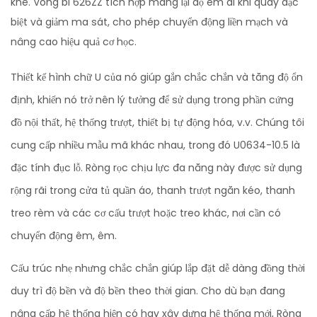
khe. Vòng bi 626ZZ tích hợp mang lại độ êm ái khi quay đặc
biệt và giảm ma sát, cho phép chuyển động liền mạch và
nâng cao hiệu quả cơ học.
Thiết kế hình chữ U của nó giúp gắn chắc chắn và tăng độ ổn
định, khiến nó trở nên lý tưởng để sử dụng trong phần cứng
đồ nội thất, hệ thống trượt, thiết bị tự động hóa, v.v. Chúng tôi
cung cấp nhiều mẫu mã khác nhau, trong đó U0634-10.5 là
đặc tính đục lỗ. Ròng rọc chịu lực đa năng này được sử dụng
rộng rãi trong cửa tủ quần áo, thanh trượt ngăn kéo, thanh
treo rèm và các cơ cấu trượt hoặc treo khác, nơi cần có
chuyển động êm, êm.
Cấu trúc nhẹ nhưng chắc chắn giúp lắp đặt dễ dàng đồng thời
duy trì độ bền và độ bền theo thời gian. Cho dù bạn đang
nâng cấp hệ thống hiện có hay xây dựng hệ thống mới, Ròng