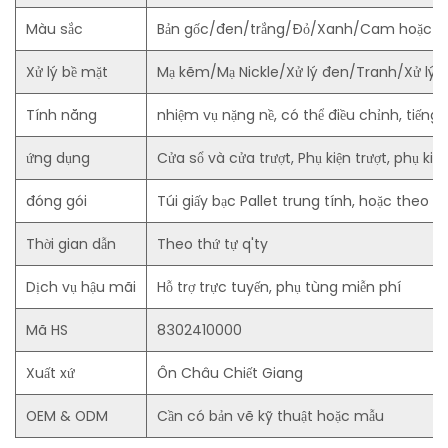
Màu sắc
Bản gốc/đen/trắng/Đỏ/Xanh/Cam hoặc th
Xử lý bề mặt
Mạ kẽm/Mạ Nickle/Xử lý đen/Tranh/Xử lý đi
Tính năng
nhiệm vụ nặng nề, có thể điều chỉnh, tiếng ồn
ứng dụng
Cửa sổ và cửa trượt, Phụ kiện trượt, phụ kiện 
đóng gói
Túi giấy bạc Pallet trung tính, hoặc theo
Thời gian dẫn
Theo thứ tự q'ty
Dịch vụ hậu mãi
Hỗ trợ trực tuyến, phụ tùng miễn phí
Mã HS
8302410000
Xuất xứ
Ôn Châu Chiết Giang
OEM & ODM
Cần có bản vẽ kỹ thuật hoặc mẫu