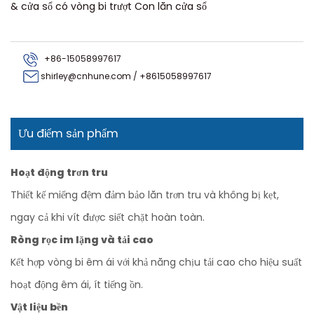
& cửa sổ có vòng bi trượt Con lăn cửa sổ
+86-15058997617
shirley@cnhune.com
/
+8615058997617
Ưu điểm sản phẩm
Hoạt động trơn tru
Thiết kế miếng đệm đảm bảo lăn trơn tru và không bị kẹt,
ngay cả khi vít được siết chặt hoàn toàn.
Ròng rọc im lặng và tải cao
Kết hợp vòng bi êm ái với khả năng chịu tải cao cho hiệu suất
hoạt động êm ái, ít tiếng ồn.
Vật liệu bền