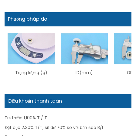
Phương pháp đo
Trọng lượng (g)
ID(mm)
OD 
Điều khoản thanh toán
Trả trước 1,100% T / T
Đặt cọc 2,30% T/T, số dư 70% so với bản sao B/L