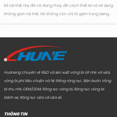
Đồ nội thất nhẹ đã và đang thay đổi cách thiết kế và sử dụng
Con l
không gian nội thất. Nó không còn chỉ là giảm trọng lượng
tr
tới
hay đơn giản hóa ngoại hình. Trọng tâm hiện đang chuyển
hú
sang cách đồ nộ...
Huaneng chuyên về R&D và sản xuất vòng bi cỡ nhỏ và vừa,
vòng bi phi tiêu chuẩn và hệ thống ròng rọc.
Bán buôn Vòng
bi thu nhỏ OEM/ODM, Ròng rọc vòng bi, Ròng rọc vòng bi
bánh xe, Ròng rọc cửa và cửa sổ
.
THÔNG TIN