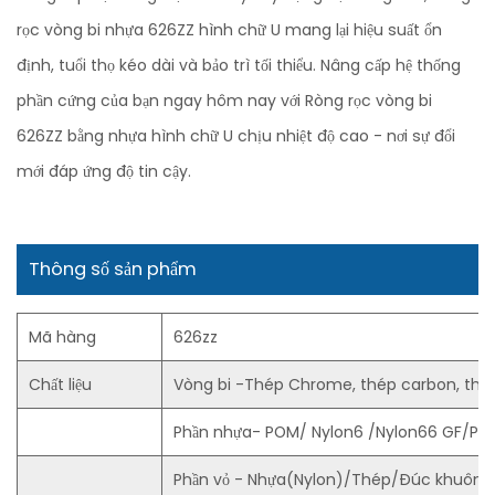
rọc vòng bi nhựa 626ZZ hình chữ U mang lại hiệu suất ổn
định, tuổi thọ kéo dài và bảo trì tối thiểu. Nâng cấp hệ thống
phần cứng của bạn ngay hôm nay với Ròng rọc vòng bi
626ZZ bằng nhựa hình chữ U chịu nhiệt độ cao - nơi sự đổi
mới đáp ứng độ tin cậy.
Thông số sản phẩm
Mã hàng
626zz
Chất liệu
Vòng bi -Thép Chrome, thép carbon, thé
Phần nhựa- POM/ Nylon6 /Nylon66 GF/PU
Phần vỏ - Nhựa(Nylon)/Thép/Đúc khuôn 