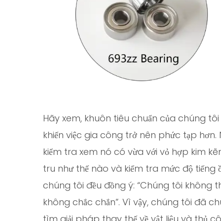
Hãy xem, khuôn tiêu chuẩn của chúng tôi
khiến việc gia công trở nên phức tạp hơn
kiểm tra xem nó có vừa với vỏ hợp kim kẽ
tru như thế nào và kiểm tra mức độ tiếng ồ
chúng tôi đều đồng ý: “Chúng tôi không t
không chắc chắn”. Vì vậy, chúng tôi đã ch
tìm giải pháp thay thế về vật liệu và thủ c