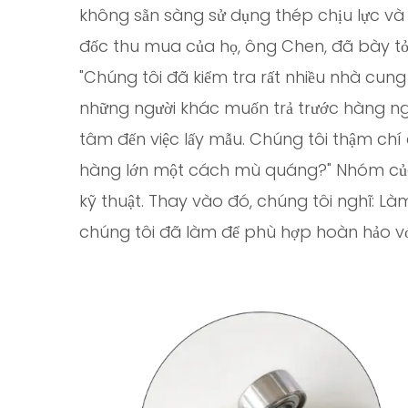
không sẵn sàng sử dụng thép chịu lực và 
đốc thu mua của họ, ông Chen, đã bày tỏ s
"Chúng tôi đã kiểm tra rất nhiều nhà cung
những người khác muốn trả trước hàng ng
tâm đến việc lấy mẫu. Chúng tôi thậm chí 
hàng lớn một cách mù quáng?" Nhóm của
kỹ thuật. Thay vào đó, chúng tôi nghĩ: L
chúng tôi đã làm để phù hợp hoàn hảo vớ