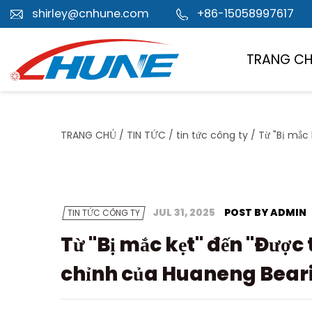
shirley@cnhune.com
+86-15058997617
TRANG C
TRANG CHỦ
/
TIN TỨC
/
tin tức công ty
/
Từ "Bị mắc 
JUL 31, 2025
POST BY ADMIN
TIN TỨC CÔNG TY
Từ "Bị mắc kẹt" đến "Được 
chỉnh của Huaneng Bear