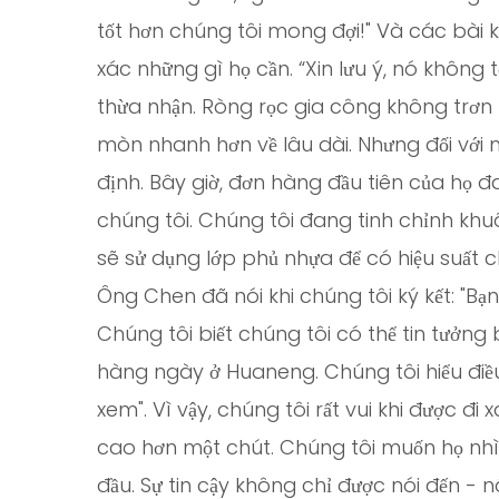
tốt hơn chúng tôi mong đợi!" Và các bài k
xác những gì họ cần. “Xin lưu ý, nó không 
thừa nhận. Ròng rọc gia công không trơn 
mòn nhanh hơn về lâu dài. Nhưng đối với
định. Bây giờ, đơn hàng đầu tiên của họ đ
chúng tôi. Chúng tôi đang tinh chỉnh khu
sẽ sử dụng lớp phủ nhựa để có hiệu suất c
Ông Chen đã nói khi chúng tôi ký kết: "B
Chúng tôi biết chúng tôi có thể tin tưởng
hàng ngày ở Huaneng. Chúng tôi hiểu điề
xem". Vì vậy, chúng tôi rất vui khi được đi 
cao hơn một chút. Chúng tôi muốn họ nhìn
đầu. Sự tin cậy không chỉ được nói đến - n