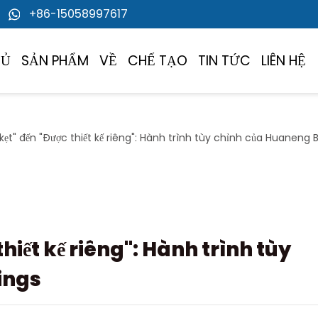
+86-15058997617
HỦ
SẢN PHẨM
VỀ
CHẾ TẠO
TIN TỨC
LIÊN HỆ
kẹt" đến "Được thiết kế riêng": Hành trình tùy chỉnh của Huaneng 
thiết kế riêng": Hành trình tùy
ings