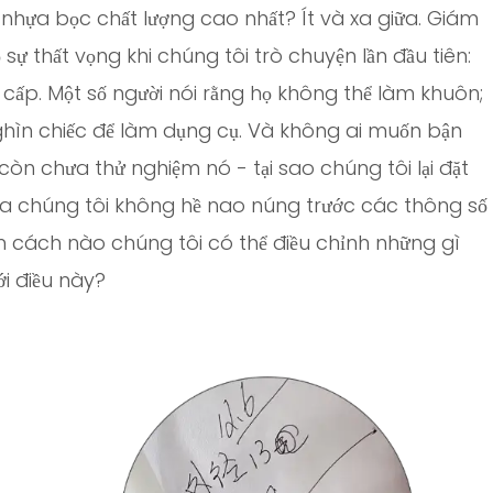
nhựa bọc chất lượng cao nhất? Ít và xa giữa. Giám
ự thất vọng khi chúng tôi trò chuyện lần đầu tiên:
 cấp. Một số người nói rằng họ không thể làm khuôn;
hìn chiếc để làm dụng cụ. Và không ai muốn bận
còn chưa thử nghiệm nó - tại sao chúng tôi lại đặt
 chúng tôi không hề nao núng trước các thông số
àm cách nào chúng tôi có thể điều chỉnh những gì
i điều này?