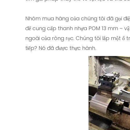
Nhóm mua hàng của chúng tôi đã gọi đi
để cung cấp thanh nhựa POM 13 mm – vật
ngoài của ròng rọc. Chúng tôi lắp một ổ t
tiếp? Nó đã được thực hành.