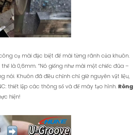
công cụ mài đặc biệt để mài từng rãnh của khuôn.
 thể là 0,6mm. “Nó giống như mài một chiếc đũa –
g nói. Khuôn đã điều chỉnh chỉ giữ nguyên vật liệu,
: thiết lập các thông số và để máy tạo hình.
Ròng
ực hiện!