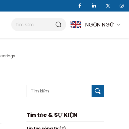
NGÔN NGỮ
Bearings
Tin tức & SỰ KIỆN
tin tức công ty
(2)