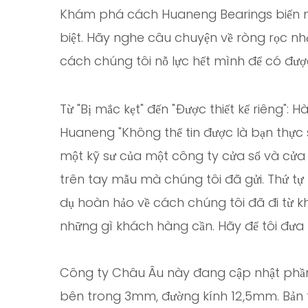
Khám phá cách Huaneng Bearings biến nh
biệt. Hãy nghe câu chuyện về ròng rọc n
cách chúng tôi nỗ lực hết mình để có được
Từ "Bị mắc kẹt" đến "Được thiết kế riêng": 
Huaneng "Không thể tin được là bạn thực s
một kỹ sư của một công ty cửa sổ và cửa 
trên tay mẫu mà chúng tôi đã gửi. Thứ tự
dụ hoàn hảo về cách chúng tôi đã đi từ kh
những gì khách hàng cần. Hãy để tôi đưa b
Công ty Châu Âu này đang cập nhật phần 
bên trong 3mm, đường kính 12,5mm. Bản 