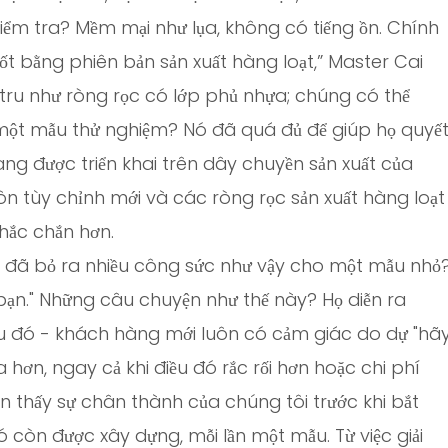
iểm tra? Mềm mại như lụa, không có tiếng ồn. Chính
tốt bằng phiên bản sản xuất hàng loạt,” Master Cai
tru như ròng rọc có lớp phủ nhựa; chúng có thể
 một mẫu thử nghiệm? Nó đã quá đủ để giúp họ quyế
ang được triển khai trên dây chuyền sản xuất của
ôn tùy chỉnh mới và các ròng rọc sản xuất hàng loạt
hắc chắn hơn.
ạn đã bỏ ra nhiều công sức như vậy cho một mẫu nhỏ
 bạn." Những câu chuyện như thế này? Họ diễn ra
u đó - khách hàng mới luôn có cảm giác do dự "hã
xa hơn, ngay cả khi điều đó rắc rối hơn hoặc chi phí
 thấy sự chân thành của chúng tôi trước khi bắt
ó còn được xây dựng, mỗi lần một mẫu. Từ việc giải