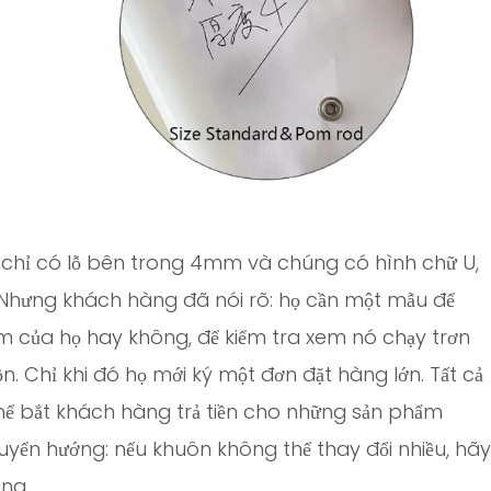
 chỉ có lỗ bên trong 4mm và chúng có hình chữ U,
. Nhưng khách hàng đã nói rõ: họ cần một mẫu để
m của họ hay không, để kiểm tra xem nó chạy trơn
n. Chỉ khi đó họ mới ký một đơn đặt hàng lớn. Tất cả
hể bắt khách hàng trả tiền cho những sản phẩm
uyển hướng: nếu khuôn không thể thay đổi nhiều, hãy
ông.