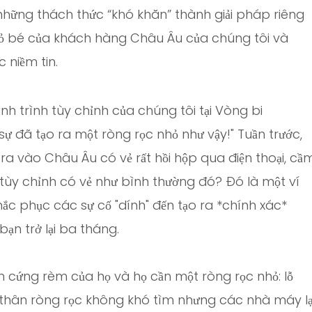
ững thách thức “khó khăn” thành giải pháp riêng
hỏ bé của khách hàng Châu Âu của chúng tôi và
 niềm tin.
Hành trình tùy chỉnh của chúng tôi tại Vòng bi
ự đã tạo ra một ròng rọc nhỏ như vậy!" Tuần trước,
ra vào Châu Âu có vẻ rất hồi hộp qua điện thoại, cầ
 tùy chỉnh có vẻ như bình thường đó? Đó là một ví
ắc phục các sự cố "dính" đến tạo ra *chính xác*
ạn trở lại ba tháng.
cứng rèm của họ và họ cần một ròng rọc nhỏ: lỗ
thân ròng rọc không khó tìm nhưng các nhà máy lạ