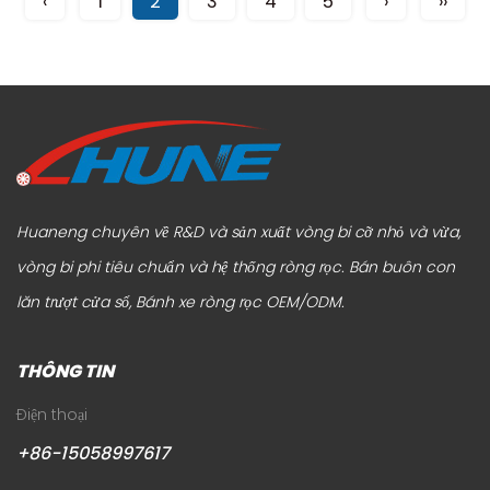
‹
1
2
3
4
5
›
››
Huaneng chuyên về R&D và sản xuất vòng bi cỡ nhỏ và vừa,
vòng bi phi tiêu chuẩn và hệ thống ròng rọc.
Bán buôn con
lăn trượt cửa sổ
,
Bánh xe ròng rọc OEM/ODM
.
THÔNG TIN
Điện thoại
+86-15058997617